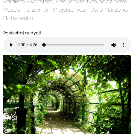
Rafałem Sworstem, kierującym tym oddziałem
Muzeum Inżynierii Miejskiej, rozmawia Marzena
Florkowska
Posłuchaj audycji