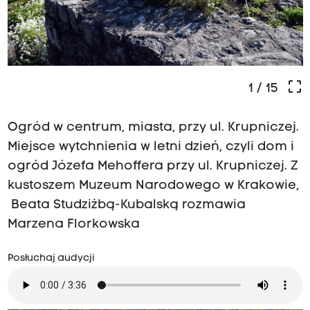
crop_free
1
/ 15
Ogród w centrum, miasta, przy ul. Krupniczej.
Miejsce wytchnienia w letni dzień, czyli dom i
ogród Józefa Mehoffera przy ul. Krupniczej. Z
kustoszem Muzeum Narodowego w Krakowie,
Beata Studziżbą-Kubalską rozmawia
Marzena Florkowska
Posłuchaj audycji