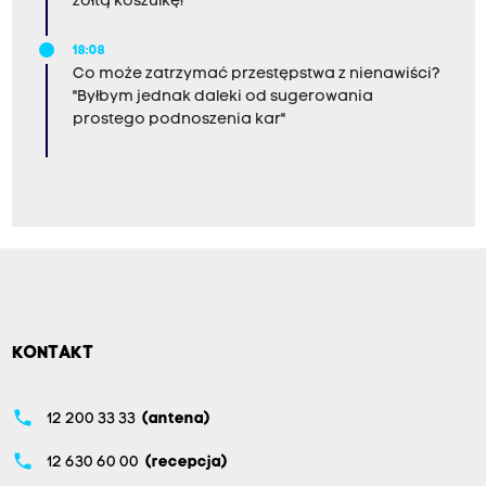
żółtą koszulkę!
18:08
Co może zatrzymać przestępstwa z nienawiści?
"Byłbym jednak daleki od sugerowania
prostego podnoszenia kar"
KONTAKT
phone
12 200 33 33
(antena)
phone
12 630 60 00
(recepcja)