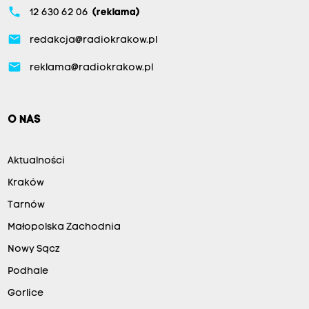
phone
12 630 62 06
(reklama)
email
redakcja@radiokrakow.pl
email
reklama@radiokrakow.pl
O NAS
Aktualności
Kraków
Tarnów
Małopolska Zachodnia
Nowy Sącz
Podhale
Gorlice