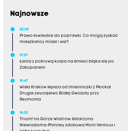
Najnowsze
22:05
Prawo łowieckie do poprawki. Co mogą zyskać
mieszkańcy miast i wsi?
21:01
Łania z pokrywą kosza na śmieci błąka się po
Zakopanem
19:47
Wisła Kraków lepsza od imienniczki z Płocka!
Drugie zwycięstwo Białej Gwiazdy przy
Reymonta
18:23
Triumf na Górze Wiatrów: Katarzyna
Niewiadoma-Phinney zdobywa Mont Ventoux i