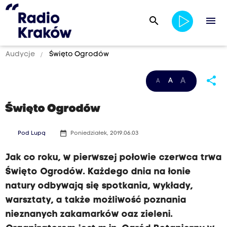
search
menu
Audycje
Święto Ogrodów
share
A
A
A
Święto Ogrodów
date_range
Pod Lupą
Poniedziałek, 2019.06.03
Jak co roku, w pierwszej połowie czerwca trwa
Święto Ogrodów. Każdego dnia na łonie
natury odbywają się spotkania, wykłady,
warsztaty, a także możliwość poznania
nieznanych zakamarków oaz zieleni.