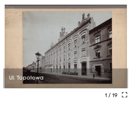
Ul. Topolowa
crop_free
1
/ 19