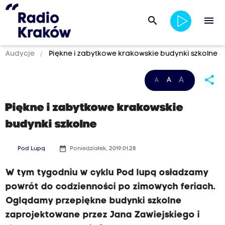
search
menu
Audycje
Piękne i zabytkowe krakowskie budynki szkolne
share
A
A
A
Piękne i zabytkowe krakowskie
budynki szkolne
date_range
Pod Lupą
Poniedziałek, 2019.01.28
W tym tygodniu w cyklu Pod lupą osładzamy
powrót do codzienności po zimowych feriach.
Oglądamy przepiękne budynki szkolne
zaprojektowane przez Jana Zawiejskiego i