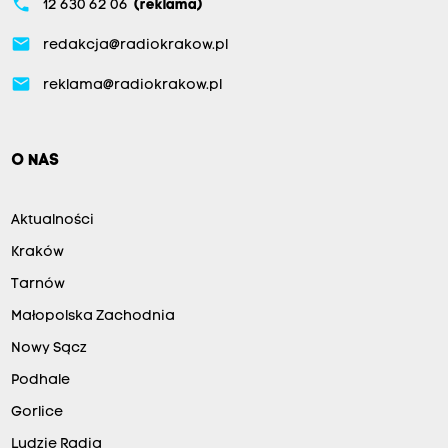
phone
12 630 62 06
(reklama)
email
redakcja@radiokrakow.pl
email
reklama@radiokrakow.pl
O NAS
Aktualności
Kraków
Tarnów
Małopolska Zachodnia
Nowy Sącz
Podhale
Gorlice
Ludzie Radia