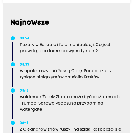
Najnowsze
08:54
Pożary w Europie i fala manipulacji. Co jest
prawdą, a co internetowym dymem?
08:35
W upale ruszyli na Jasną Górę. Ponad cztery
tysiące pielgrzymów opuściło Kraków
08:15
Waldemar Żurek: Ziobro może być ciężarem dla
Trumpa. Sprawa Pegasusa przypomina
Watergate
08:11
Z Oleandrów znów ruszyli na szlak. Rozpoczął się