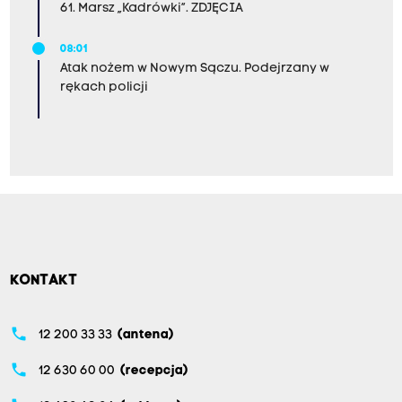
61. Marsz „Kadrówki”. ZDJĘCIA
08:01
Atak nożem w Nowym Sączu. Podejrzany w
rękach policji
KONTAKT
phone
12 200 33 33
(antena)
phone
12 630 60 00
(recepcja)