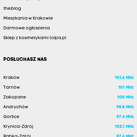
the:blog
Mieszkania w Krakowie
Darmowe ogłoszenia
Sklep z kosmetykami tolpa.pl
POSŁUCHASZ NAS
Kraków
101.6 MHz
Tarnów
101 MHz
Zakopane
100 MHz
Andrychów
98.8 MHz
Gorlice
97.4 MHz
Krynica-Zdrój
102.1 MHz
Rabka-Zdrój
87.6 MHz