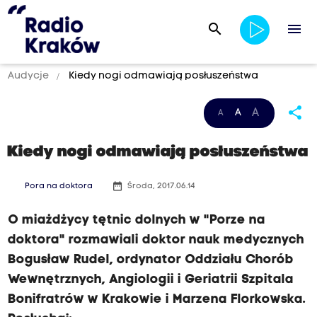
search
menu
Audycje
Kiedy nogi odmawiają posłuszeństwa
share
A
A
A
Kiedy nogi odmawiają posłuszeństwa
date_range
Pora na doktora
Środa, 2017.06.14
O miażdżycy tętnic dolnych w "Porze na
doktora" rozmawiali doktor nauk medycznych
Bogusław Rudel, ordynator Oddziału Chorób
Wewnętrznych, Angiologii i Geriatrii Szpitala
Bonifratrów w Krakowie i Marzena Florkowska.