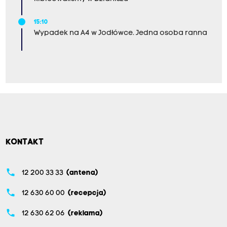
15:10
Wypadek na A4 w Jodłówce. Jedna osoba ranna
KONTAKT
phone
12 200 33 33
(antena)
phone
12 630 60 00
(recepcja)
phone
12 630 62 06
(reklama)