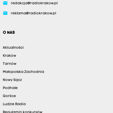
email
redakcja@radiokrakow.pl
email
reklama@radiokrakow.pl
O NAS
Aktualności
Kraków
Tarnów
Małopolska Zachodnia
Nowy Sącz
Podhale
Gorlice
Ludzie Radia
Regulamin konkursów