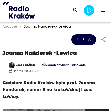
search
menu
Audycje
Joanna Hańderek - Lewica
share
A
A
A
Joanna Hańderek - Lewica
Jacek
BAŃKA
#ŚwiadomeWybory - Kandydaci
date_range
Piątek, 2023.10.06
Gościem Radia Kraków była prof. Joanna
Hańderek, numer 8 na krakowskiej liście
Lewicy.