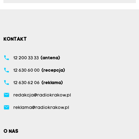
KONTAKT
phone
12 200 33 33
(antena)
phone
12 630 60 00
(recepcja)
phone
12 630 62 06
(reklama)
email
redakcja@radiokrakow.pl
email
reklama@radiokrakow.pl
O NAS