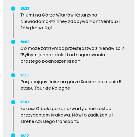
18:23
Triumf na Górze Wiatrów: Katarzyna
Niewiadoma-Phinney zdobywa Mont Ventoux i
żółtą koszulkę!
18:08
Co może zatrzymać przestępstwa z nienawiści?
"Byłbym jednak daleki od sugerowania
prostego podnoszenia kar"
17:13
Pasjonujący finisz na górze Kocierz na mecie 5.
etapu Tour de Pologne
17:07
Łukasz Gibała po raz czwarty chce zostać
prezydentem Krakowa. Mówi o zadłużeniu i
strefie czystego transportu
16:10