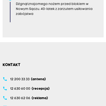
Dźgnął znajomego nożem przed blokiem w
Nowym Sączu. 40-latek z zarzutem usiłowania
zabójstwa
KONTAKT
phone
12 200 33 33
(antena)
phone
12 630 60 00
(recepcja)
phone
12 630 62 06
(reklama)