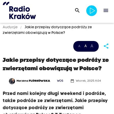
search
menu
Audycje
Jakie przepisy dotyczące podróży ze
zwierzętami obowiązują w Polsce?
share
A
A
A
Jakie przepisy dotyczące podróży ze
zwierzętami obowiązują w Polsce?
date_range
Marzena
FLORKOWSKA
WOS
Wtorek, 2025.11.04
Przed nami kolejny długi weekend i podróże,
także podróże ze zwierzętami. Jakie przepisy
dotyczące podróży ze zwierzętami