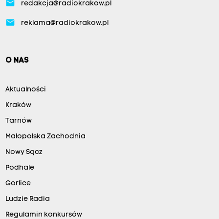
email
redakcja@radiokrakow.pl
email
reklama@radiokrakow.pl
O NAS
Aktualności
Kraków
Tarnów
Małopolska Zachodnia
Nowy Sącz
Podhale
Gorlice
Ludzie Radia
Regulamin konkursów