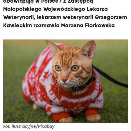
obowiązują w Polsce? Z Zastępcą
Małopolskiego Wojewódzkiego Lekarza
Weterynarii, lekarzem weterynarii Grzegorzem
Kawieckim rozmawia Marzena Florkowska
Fot. ilustracyjne/Pixabay