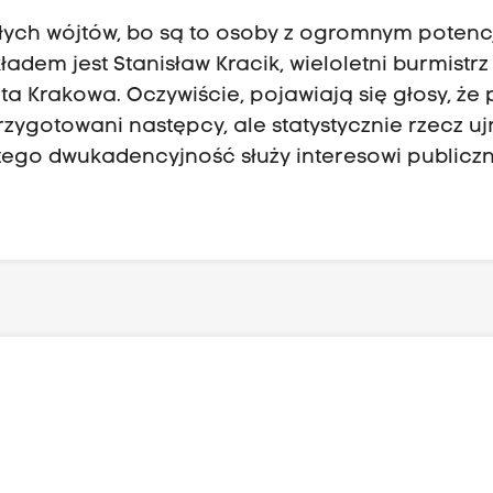
yłych wójtów, bo są to osoby z ogromnym poten
adem jest Stanisław Kracik, wieloletni burmistrz
 Krakowa. Oczywiście, pojawiają się głosy, że 
ygotowani następcy, ale statystycznie rzecz uj
latego dwukadencyjność służy interesowi publicz