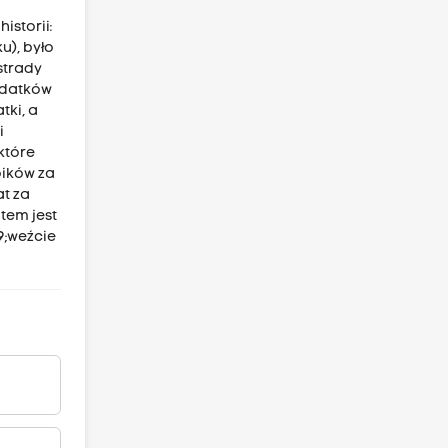
storii:
u), było
strady
odatków
tki, a
i
 które
oików za
at za
tem jest
9;weźcie