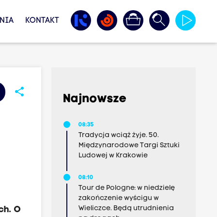
NIA
KONTAKT
share
Najnowsze
08:35
Tradycja wciąż żyje. 50.
Międzynarodowe Targi Sztuki
Ludowej w Krakowie
08:10
Tour de Pologne: w niedzielę
zakończenie wyścigu w
Wieliczce. Będą utrudnienia
ch. O