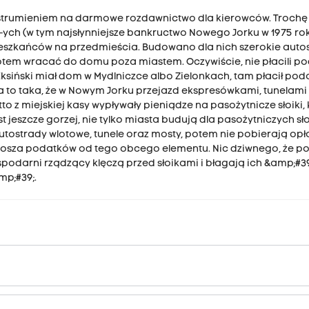
strumieniem na darmowe rozdawnictwo dla kierowców. Trochę hi
ych (w tym najsłynniejsze bankructwo Nowego Jorku w 1975 rok
zkańców na przedmieścia. Budowano dla nich szerokie auto
otem wracać do domu poza miastem. Oczywiście, nie płacili p
Iksiński miał dom w Mydlniczce albo Zielonkach, tam płacił poda
a to taka, że w Nowym Jorku przejazd ekspresówkami, tunelami 
tto z miejskiej kasy wypływały pieniądze na pasożytnicze słoiki,
t jeszcze gorzej, nie tylko miasta budują dla pasożytniczych sł
autostrady wlotowe, tunele oraz mosty, potem nie pobierają opł
 grosza podatków od tego obcego elementu. Nic dziwnego, że po
spodarni rządzący klęczą przed słoikami i błagają ich &amp;#3
mp;#39;.