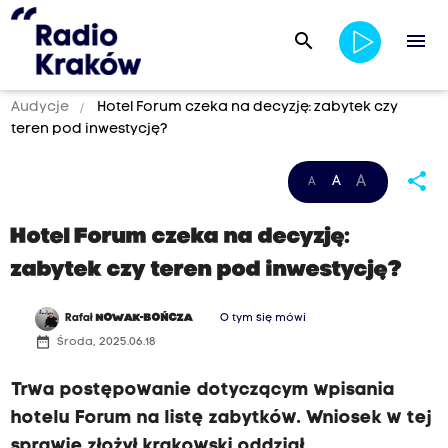
search
menu
Audycje
Hotel Forum czeka na decyzję: zabytek czy
teren pod inwestycję?
share
A
A
A
Hotel Forum czeka na decyzję:
zabytek czy teren pod inwestycję?
Rafał
NOWAK-BOŃCZA
O tym się mówi
date_range
Środa, 2025.06.18
Trwa postępowanie dotyczącym wpisania
hotelu Forum na listę zabytków. Wniosek w tej
sprawie złożył krakowski oddział