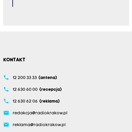
KONTAKT
phone
12 200 33 33
(antena)
phone
12 630 60 00
(recepcja)
phone
12 630 62 06
(reklama)
email
redakcja@radiokrakow.pl
email
reklama@radiokrakow.pl