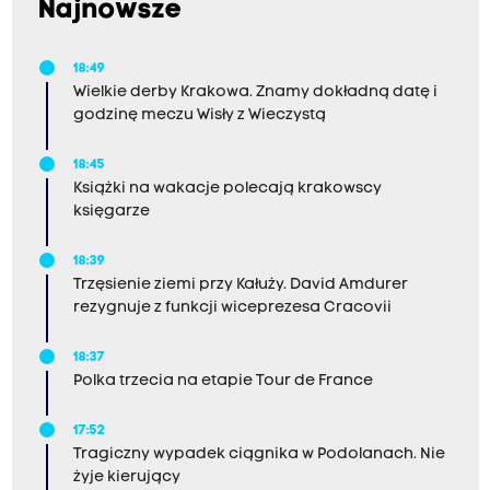
Najnowsze
18:49
Wielkie derby Krakowa. Znamy dokładną datę i
godzinę meczu Wisły z Wieczystą
18:45
Książki na wakacje polecają krakowscy
księgarze
18:39
Trzęsienie ziemi przy Kałuży. David Amdurer
rezygnuje z funkcji wiceprezesa Cracovii
18:37
Polka trzecia na etapie Tour de France
17:52
Tragiczny wypadek ciągnika w Podolanach. Nie
żyje kierujący