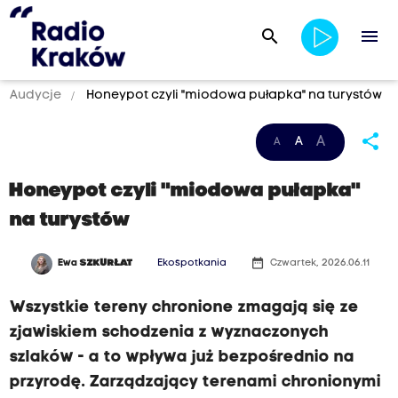
search
menu
Audycje
Honeypot czyli "miodowa pułapka" na turystów
share
A
A
A
Honeypot czyli "miodowa pułapka"
na turystów
date_range
Ewa
SZKURŁAT
Ekospotkania
Czwartek, 2026.06.11
Wszystkie tereny chronione zmagają się ze
zjawiskiem schodzenia z wyznaczonych
szlaków - a to wpływa już bezpośrednio na
przyrodę. Zarządzający terenami chronionymi