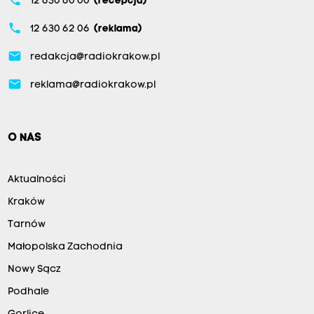
12 630 60 00
(recepcja)
phone
12 630 62 06
(reklama)
email
redakcja@radiokrakow.pl
email
reklama@radiokrakow.pl
O NAS
Aktualności
Kraków
Tarnów
Małopolska Zachodnia
Nowy Sącz
Podhale