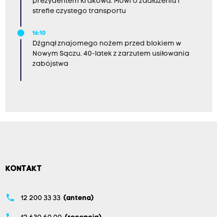
prezydentem Krakowa. Mówi o zadłużeniu i
strefie czystego transportu
16:10
Dźgnął znajomego nożem przed blokiem w
Nowym Sączu. 40-latek z zarzutem usiłowania
zabójstwa
KONTAKT
phone
12 200 33 33
(antena)
phone