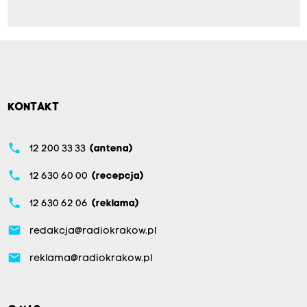
KONTAKT
phone
12 200 33 33
(antena)
phone
12 630 60 00
(recepcja)
phone
12 630 62 06
(reklama)
email
redakcja@radiokrakow.pl
email
reklama@radiokrakow.pl