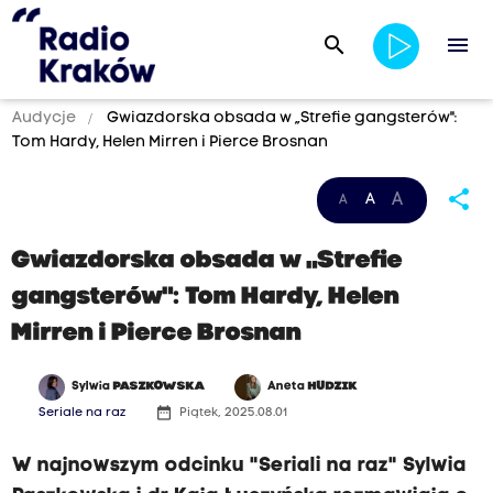
search
menu
Audycje
Gwiazdorska obsada w „Strefie gangsterów":
Tom Hardy, Helen Mirren i Pierce Brosnan
share
A
A
A
Gwiazdorska obsada w „Strefie
gangsterów": Tom Hardy, Helen
Mirren i Pierce Brosnan
Sylwia
PASZKOWSKA
Aneta
HUDZIK
date_range
Seriale na raz
Piątek, 2025.08.01
W najnowszym odcinku "Seriali na raz" Sylwia