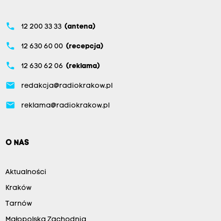
phone
12 200 33 33
(antena)
phone
12 630 60 00
(recepcja)
phone
12 630 62 06
(reklama)
email
redakcja@radiokrakow.pl
email
reklama@radiokrakow.pl
O NAS
Aktualności
Kraków
Tarnów
Małopolska Zachodnia