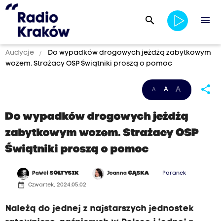
search
menu
Audycje
Do wypadków drogowych jeżdżą zabytkowym
wozem. Strażacy OSP Świątniki proszą o pomoc
share
A
A
A
Do wypadków drogowych jeżdżą
zabytkowym wozem. Strażacy OSP
Świątniki proszą o pomoc
Paweł
SOŁTYSIK
Joanna
GĄSKA
Poranek
date_range
Czwartek, 2024.05.02
Należą do jednej z najstarszych jednostek