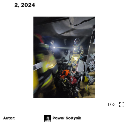
2, 2024
crop_free
1
/ 6
Autor:
Paweł Sołtysik