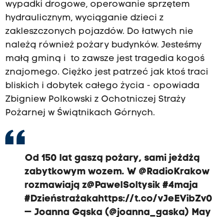
wypadki drogowe, operowanie sprzętem
hydraulicznym, wyciąganie dzieci z
zakleszczonych pojazdów. Do łatwych nie
należą również pożary budynków. Jesteśmy
małą gminą i to zawsze jest tragedia kogoś
znajomego. Ciężko jest patrzeć jak ktoś traci
bliskich i dobytek całego życia - opowiada
Zbigniew Polkowski z Ochotniczej Straży
Pożarnej w Świątnikach Górnych.
Od 150 lat gaszą pożary, sami jeżdżą
zabytkowym wozem. W
@RadioKrakow
rozmawiają z
@PawelSoltysik
#4maja
#Dzieństrażaka
https://t.co/vJeEVibZv0
— Joanna Gąska (@joanna_gaska)
May