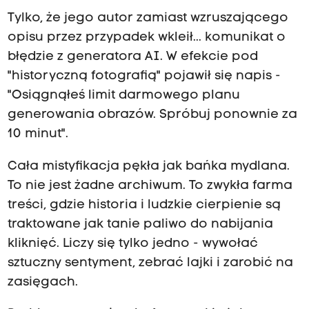
Tylko, że jego autor zamiast wzruszającego
opisu przez przypadek wkleił... komunikat o
błędzie z generatora AI.
W efekcie pod
"historyczną fotografią" pojawił się napis -
"O
siągnąłeś limit darmowego planu
generowania obrazów.
Spróbuj ponownie za
10 minut".
Cała mistyfikacja pękła jak bańka mydlana.
To nie jest żadne archiwum.
To zwykła farma
treści, gdzie historia i ludzkie cierpienie są
traktowane jak tanie paliwo do nabijania
kliknięć.
Liczy się tylko jedno - w
ywołać
sztuczny sentyment, zebrać lajki i zarobić na
zasięgach.