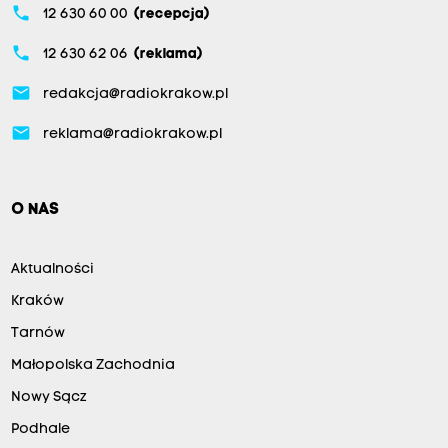
phone
12 630 60 00
(recepcja)
phone
12 630 62 06
(reklama)
email
redakcja@radiokrakow.pl
email
reklama@radiokrakow.pl
O NAS
Aktualności
Kraków
Tarnów
Małopolska Zachodnia
Nowy Sącz
Podhale