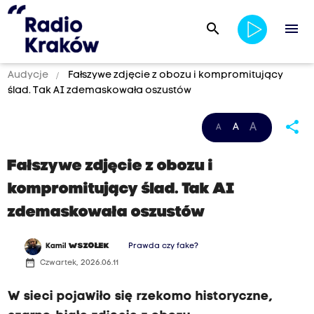
search
menu
Audycje
Fałszywe zdjęcie z obozu i kompromitujący
ślad. Tak AI zdemaskowała oszustów
share
A
A
A
Fałszywe zdjęcie z obozu i
kompromitujący ślad. Tak AI
zdemaskowała oszustów
Kamil
WSZOŁEK
Prawda czy fake?
date_range
Czwartek, 2026.06.11
W sieci pojawiło się rzekomo historyczne,