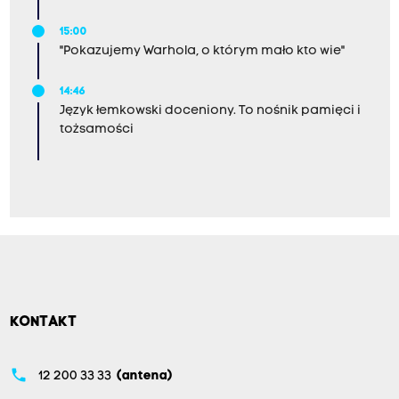
15:00
"Pokazujemy Warhola, o którym mało kto wie"
14:46
Język łemkowski doceniony. To nośnik pamięci i
tożsamości
KONTAKT
phone
12 200 33 33
(antena)