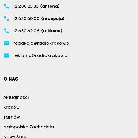
phone
12 200 33 33
(antena)
phone
12 630 60 00
(recepcja)
phone
12 630 62 06
(reklama)
email
redakcja@radiokrakow.pl
email
reklama@radiokrakow.pl
O NAS
Aktualności
Kraków
Tarnów
Małopolska Zachodnia
Nowy Sącz