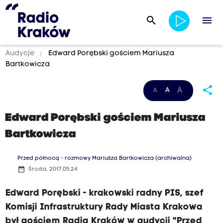
search
menu
Audycje
Edward Porębski gościem Mariusza
Bartkowicza
share
A
A
A
Edward Porębski gościem Mariusza
Bartkowicza
Przed północą - rozmowy Mariusza Bartkowicza (archiwalna)
date_range
Środa, 2017.05.24
Edward Porębski - krakowski radny PIS, szef
Komisji Infrastruktury Rady Miasta Krakowa
był gościem Radia Kraków w audycji "Przed