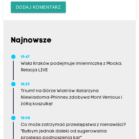
DODAJ KOMENTARZ
Najnowsze
19:47
Wisła Kraków podejmuje imienniczkę z Płocka.
Relacja LIVE
18:23
Triumf na Górze Wiatrów: Katarzyna
Niewiadoma-Phinney zdobywa Mont Ventoux i
żółtą koszulkę!
18:08
Co może zatrzymać przestępstwa z nienawiści?
"Byłbym jednak daleki od sugerowania
prostego podnoszenia kar"