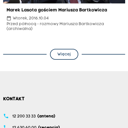
Marek Lasota gościem Mariusza Bartkowicza
calendar_today
Wtorek, 2016.10.04
Przed północą - rozmowy Mariusza Bartkowicza
(archiwalna)
Więcej
KONTAKT
phone
12 200 33 33
(antena)
phone
12 630 60 00
(recepcja)