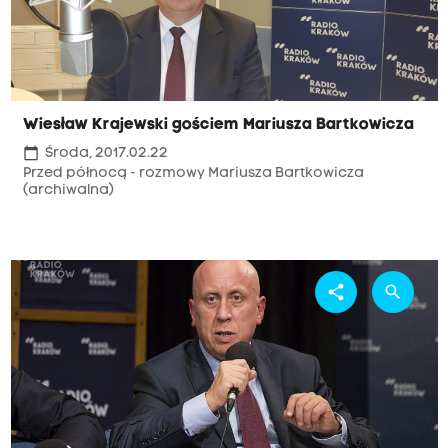
Wiesław Krajewski gościem Mariusza Bartkowicza
calendar_today
Środa, 2017.02.22
Przed północą - rozmowy Mariusza Bartkowicza
(archiwalna)
share
search