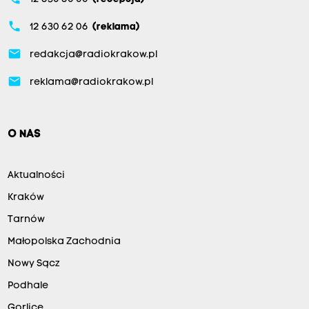
phone
12 630 62 06
(reklama)
email
redakcja@radiokrakow.pl
email
reklama@radiokrakow.pl
O NAS
Aktualności
Kraków
Tarnów
Małopolska Zachodnia
Nowy Sącz
Podhale
Gorlice