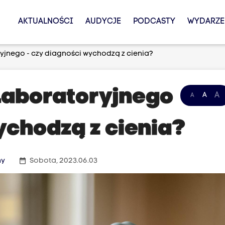
AKTUALNOŚCI
AUDYCJE
PODCASTY
WYDARZE
yjnego - czy diagności wychodzą z cienia?
Laboratoryjnego
A
A
A
ychodzą z cienia?
date_range
ny
Sobota, 2023.06.03