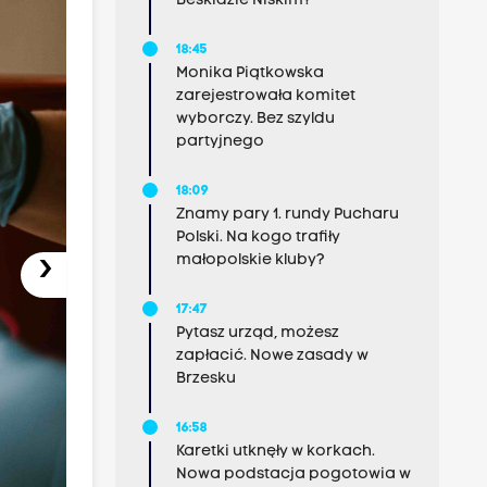
Beskidzie Niskim?
18:45
Monika Piątkowska
zarejestrowała komitet
wyborczy. Bez szyldu
partyjnego
18:09
Znamy pary 1. rundy Pucharu
Polski. Na kogo trafiły
›
małopolskie kluby?
17:47
Pytasz urząd, możesz
zapłacić. Nowe zasady w
Brzesku
16:58
Karetki utknęły w korkach.
Nowa podstacja pogotowia w