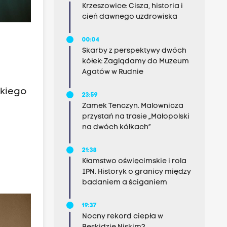
Krzeszowice: Cisza, historia i
cień dawnego uzdrowiska
00:04
Skarby z perspektywy dwóch
kółek: Zaglądamy do Muzeum
Agatów w Rudnie
ckiego
23:59
Zamek Tenczyn. Malownicza
przystań na trasie „Małopolski
na dwóch kółkach”
i
21:38
Kłamstwo oświęcimskie i rola
IPN. Historyk o granicy między
badaniem a ściganiem
19:37
Nocny rekord ciepła w