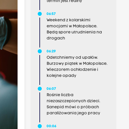
termin jest realny
06:57
Weekend z kolarskimi
emocjami w Małopolsce.
Będą spore utrudnienia na
drogach
06:29
Odetchniemy od upałów.
Burzowy piątek w Małopolsce.
Wieczorem ochłodzenie i
kolejne opady
06:07
Rośnie liczba
niezaszczepionych dzieci.
Sanepid mówi o próbach
paraliżowania jego pracy
00:06