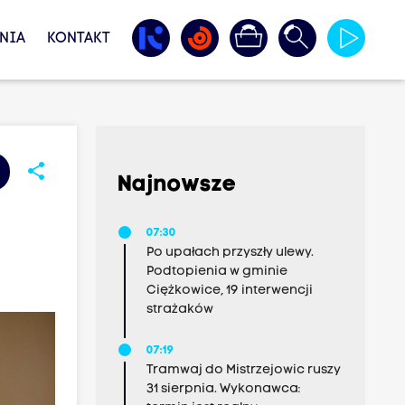
NIA
KONTAKT
share
Najnowsze
07:30
Po upałach przyszły ulewy.
Podtopienia w gminie
Ciężkowice, 19 interwencji
strażaków
07:19
Tramwaj do Mistrzejowic ruszy
31 sierpnia. Wykonawca: