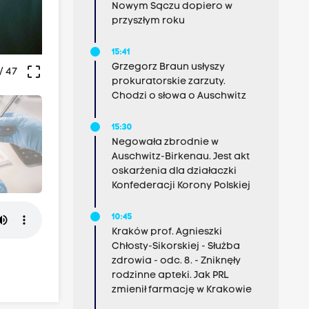
Nowym Sączu dopiero w
przyszłym roku
15:41
Grzegorz Braun usłyszy
crop_free
/ 47
prokuratorskie zarzuty.
Chodzi o słowa o Auschwitz
15:30
Negowała zbrodnie w
Auschwitz-Birkenau. Jest akt
oskarżenia dla działaczki
Konfederacji Korony Polskiej
10:45
Kraków prof. Agnieszki
Chłosty-Sikorskiej - Służba
zdrowia - odc. 8. - Zniknęły
rodzinne apteki. Jak PRL
zmienił farmację w Krakowie