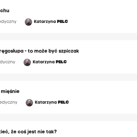
cichu
edyczny
Katarzyna
PELC
kręgosłupa - to może być szpiczak
dyczny
Katarzyna
PELC
 mięśnie
edyczny
Katarzyna
PELC
ieć, że coś jest nie tak?