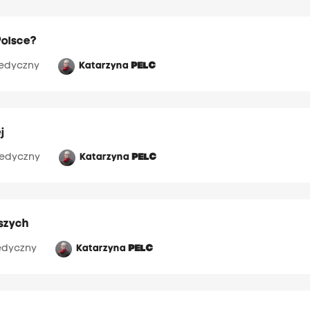
Polsce?
edyczny
Katarzyna
PELC
j
edyczny
Katarzyna
PELC
dszych
dyczny
Katarzyna
PELC