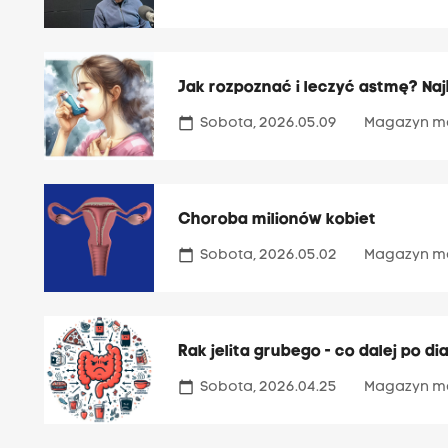
Jak rozpoznać i leczyć astmę? Naj
calendar_today
Sobota, 2026.05.09
Magazyn m
Choroba milionów kobiet
calendar_today
Sobota, 2026.05.02
Magazyn m
Rak jelita grubego - co dalej po di
calendar_today
Sobota, 2026.04.25
Magazyn m