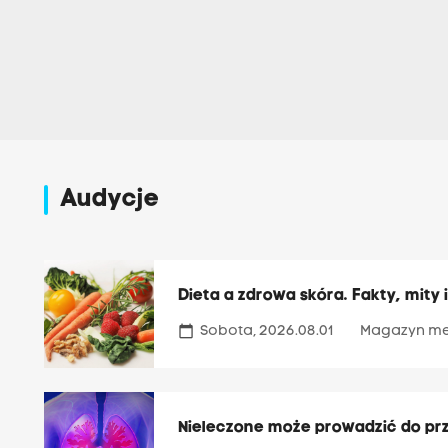
Audycje
Dieta a zdrowa skóra. Fakty, mity 
calendar_today
Sobota, 2026.08.01
Magazyn m
Nieleczone może prowadzić do pr