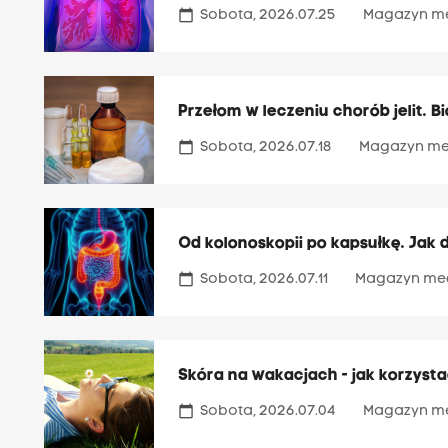
calendar_today
Sobota, 2026.07.25
Magazyn m
Przełom w leczeniu chorób jelit. B
calendar_today
Sobota, 2026.07.18
Magazyn me
Od kolonoskopii po kapsułkę. Jak d
calendar_today
Sobota, 2026.07.11
Magazyn me
Skóra na wakacjach - jak korzysta
calendar_today
Sobota, 2026.07.04
Magazyn m