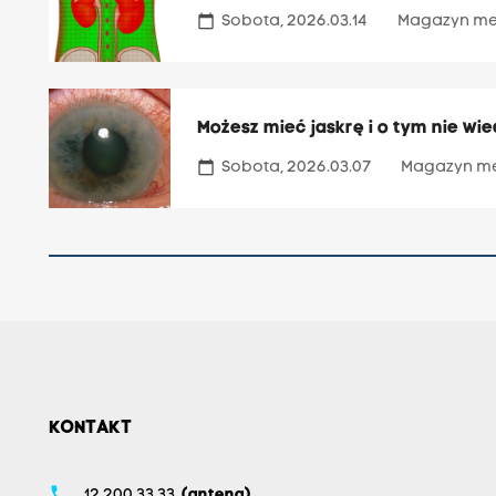
calendar_today
Sobota, 2026.03.14
Magazyn me
Możesz mieć jaskrę i o tym nie wie
calendar_today
Sobota, 2026.03.07
Magazyn m
KONTAKT
phone
12 200 33 33
(antena)