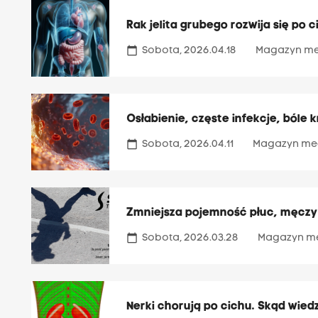
Rak jelita grubego rozwija się po 
calendar_today
Sobota, 2026.04.18
Magazyn m
Osłabienie, częste infekcje, bóle 
calendar_today
Sobota, 2026.04.11
Magazyn me
Zmniejsza pojemność płuc, męczy
calendar_today
Sobota, 2026.03.28
Magazyn m
Nerki chorują po cichu. Skąd wiedz