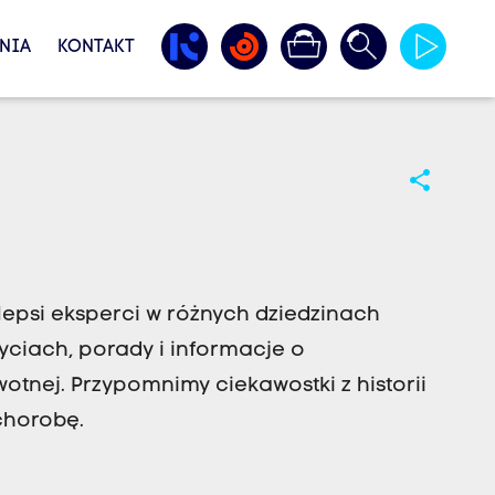
NIA
KONTAKT
share
epsi eksperci w różnych dziedzinach
ciach, porady i informacje o
tnej. Przypomnimy ciekawostki z historii
chorobę.