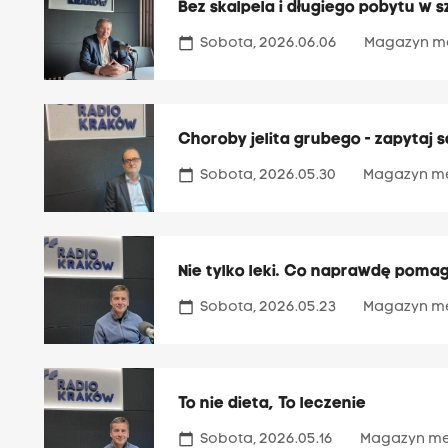
Bez skalpela i długiego pobytu w s
calendar_today
Sobota, 2026.06.06
Magazyn m
Choroby jelita grubego - zapytaj 
calendar_today
Sobota, 2026.05.30
Magazyn m
Nie tylko leki. Co naprawdę pomag
calendar_today
Sobota, 2026.05.23
Magazyn m
To nie dieta, To leczenie
calendar_today
Sobota, 2026.05.16
Magazyn m