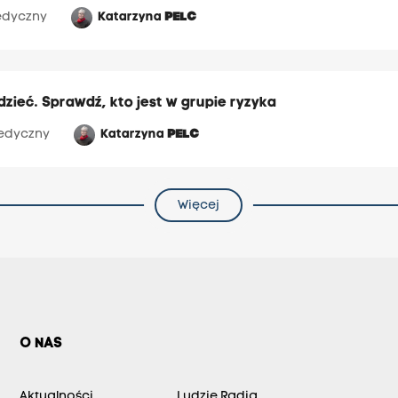
dyczny
Katarzyna
PELC
dzieć. Sprawdź, kto jest w grupie ryzyka
edyczny
Katarzyna
PELC
Więcej
O NAS
Aktualności
Ludzie Radia