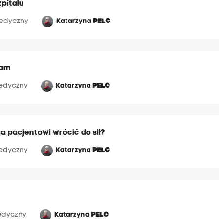
zpitalu
edyczny
Katarzyna
PELC
sam
edyczny
Katarzyna
PELC
a pacjentowi wrócić do sił?
edyczny
Katarzyna
PELC
edyczny
Katarzyna
PELC