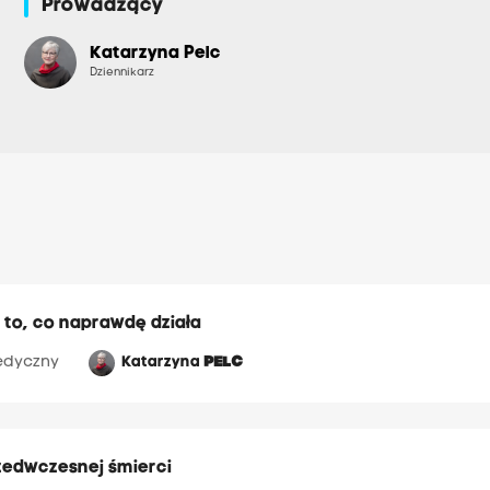
Prowadzący
Katarzyna Pelc
Dziennikarz
i to, co naprawdę działa
edyczny
Katarzyna
PELC
zedwczesnej śmierci