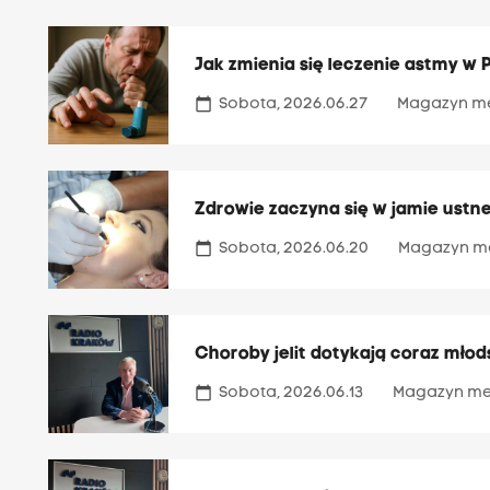
Jak zmienia się leczenie astmy w 
calendar_today
Sobota, 2026.06.27
Magazyn m
Zdrowie zaczyna się w jamie ustne
calendar_today
Sobota, 2026.06.20
Magazyn m
Choroby jelit dotykają coraz mło
calendar_today
Sobota, 2026.06.13
Magazyn me