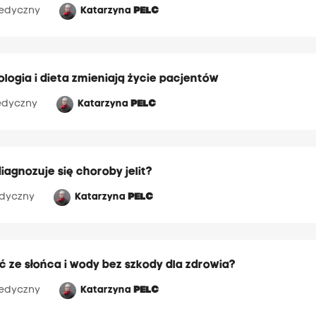
edyczny
Katarzyna
PELC
iologia i dieta zmieniają życie pacjentów
dyczny
Katarzyna
PELC
iagnozuje się choroby jelit?
dyczny
Katarzyna
PELC
ć ze słońca i wody bez szkody dla zdrowia?
edyczny
Katarzyna
PELC