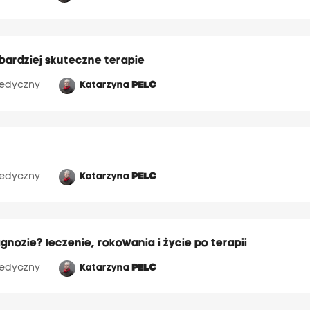
bardziej skuteczne terapie
edyczny
Katarzyna
PELC
edyczny
Katarzyna
PELC
agnozie? leczenie, rokowania i życie po terapii
edyczny
Katarzyna
PELC