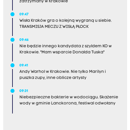
zatrzymany w Krakowie
09:47
Wisła Kraków gra o kolejną wygraną u siebie.
TRANSMISJA MECZU Z WISŁĄ PŁOCK
09:46
Nie będzie innego kandydata z szyldem KO w
Krakowie. "Mam wsparcie Donalda Tuska"
09:41
Andy Warhol w Krakowie. Nie tylko Marilyn i
puszka zupy, inne oblicze artysty
09:31
Niebezpieczne bakterie w wodociągu. Skażenie
wody w gminie Lanckorona, festiwal odwołany