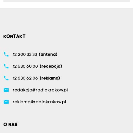
KONTAKT
phone
12 200 33 33
(antena)
phone
12 630 60 00
(recepcja)
phone
12 630 62 06
(reklama)
email
redakcja@radiokrakow.pl
email
reklama@radiokrakow.pl
O NAS