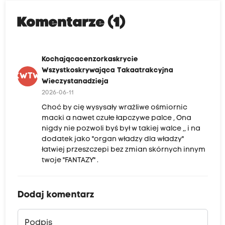
Komentarze (1)
Kochającacenzorkaskrycie
Wszystkoskrywająca Takaatrakcyjna
KWTW
Wieczystanadzieja
2026-06-11
Choć by cię wysysały wrażliwe ośmiornic
macki a nawet czułe łapczywe palce , Ona
nigdy nie pozwoli byś był w takiej walce ,, i na
dodatek jako "organ władzy dla władzy"
łatwiej przeszczepi bez zmian skórnych innym
twoje "FANTAZY" .
Dodaj komentarz
Podpis