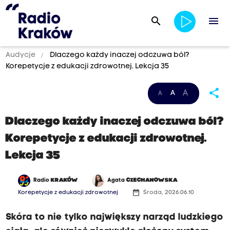
search
menu
Audycje
Dlaczego każdy inaczej odczuwa ból?
Korepetycje z edukacji zdrowotnej. Lekcja 35
share
A
A
A
Dlaczego każdy inaczej odczuwa ból?
Korepetycje z edukacji zdrowotnej.
Lekcja 35
Radio
KRAKÓW
Agata
CIECHANOWSKA
date_range
Korepetycje z edukacji zdrowotnej
Środa, 2026.06.10
Skóra to nie tylko największy narząd ludzkiego