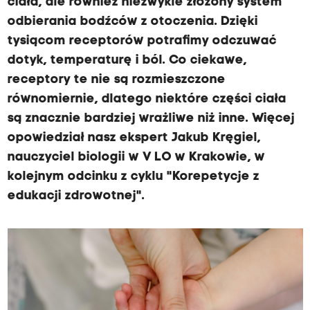
ciała, ale również niezwykle złożony system
odbierania bodźców z otoczenia. Dzięki
tysiącom receptorów potrafimy odczuwać
dotyk, temperaturę i ból. Co ciekawe,
receptory te nie są rozmieszczone
równomiernie, dlatego niektóre części ciała
są znacznie bardziej wrażliwe niż inne. Więcej
opowiedział nasz ekspert Jakub Kręgiel,
nauczyciel biologii w V LO w Krakowie, w
kolejnym odcinku z cyklu "Korepetycje z
edukacji zdrowotnej".