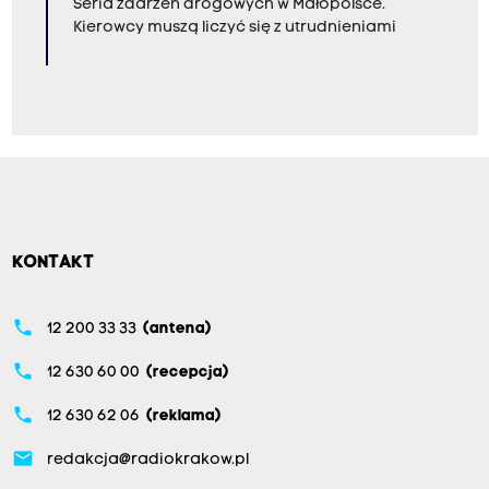
Seria zdarzeń drogowych w Małopolsce.
Kierowcy muszą liczyć się z utrudnieniami
KONTAKT
phone
12 200 33 33
(antena)
phone
12 630 60 00
(recepcja)
phone
12 630 62 06
(reklama)
email
redakcja@radiokrakow.pl