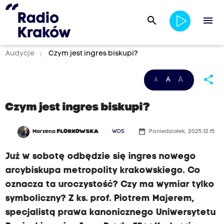
search
menu
Audycje
Czym jest ingres biskupi?
share
A
A
A
Czym jest ingres biskupi?
date_range
Marzena
FLORKOWSKA
WOS
Poniedziałek, 2025.12.15
Już w sobotę odbędzie się ingres nowego
arcybiskupa metropolity krakowskiego. Co
oznacza ta uroczystość? Czy ma wymiar tylko
symboliczny? Z ks. prof. Piotrem Majerem,
specjalistą prawa kanonicznego Uniwersytetu