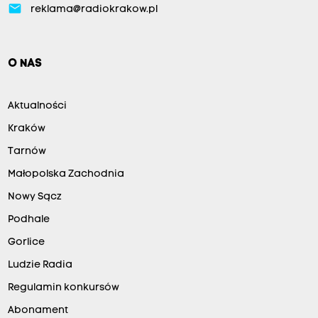
email
reklama@radiokrakow.pl
O NAS
Aktualności
Kraków
Tarnów
Małopolska Zachodnia
Nowy Sącz
Podhale
Gorlice
Ludzie Radia
Regulamin konkursów
Abonament