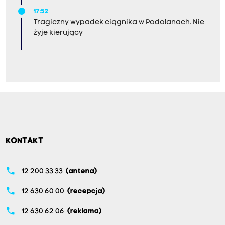
17:52
Tragiczny wypadek ciągnika w Podolanach. Nie
żyje kierujący
KONTAKT
phone
12 200 33 33
(antena)
phone
12 630 60 00
(recepcja)
phone
12 630 62 06
(reklama)