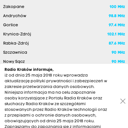
Zakopane
100 MHz
Andrychów
98.8 MHz
Gorlice
97.4 MHz
Krynica-Zdrój
102.1 MHz
Rabka-Zdrój
87.6 MHz
Szczawnica
90 MHz
Nowy Sącz
90 MHz
Radio Kraków informuje,
iż od dnia 25 maja 2018 roku wprowadza
aktualizację polityki prywatności i zabezpieczeń w
zakresie przetwarzania danych osobowych.
Niniejsza informacja ma na celu zapoznanie
osoby korzystające z Portalu Radia Kraków oraz
słuchaczy Radia Kraków ze szczegółami
stosowanych przez Radio Kraków technologii oraz
RADIO KRAKÓW SA. Aleja Juliusza Słowackiego 22, 30-007
z przepisami o ochronie danych osobowych,
Kraków
obowiązujących od dnia 25 maja 2018 roku.
Antena: 12 200 33 33
Zapraszamy do zapoznania się z informacjami