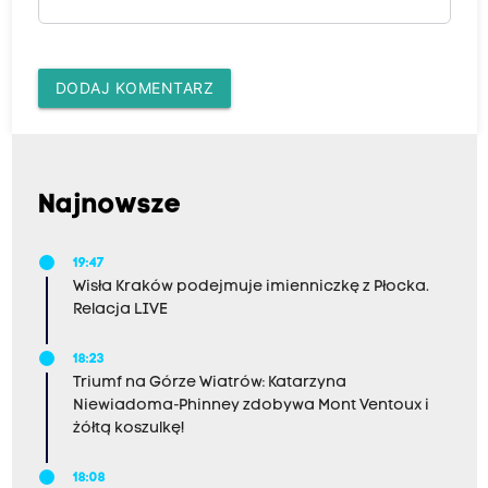
DODAJ KOMENTARZ
Najnowsze
19:47
Wisła Kraków podejmuje imienniczkę z Płocka.
Relacja LIVE
18:23
Triumf na Górze Wiatrów: Katarzyna
Niewiadoma-Phinney zdobywa Mont Ventoux i
żółtą koszulkę!
18:08