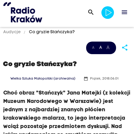
search
menu
Audycje
Co gryzie Stańczyka?
share
A
A
A
Co gryzie Stańczyka?
date_range
Wielka Sztuka Małopolski (archiwalna)
Piątek, 2018.06.01
Choć obraz "Stańczyk" Jana Matejki (z kolekcji
Muzeum Narodowego w Warszawie) jest
jednym z najbardziej znanych płócien
krakowskiego malarza, to jego interpretacja
wciąż pozostaje przedmiotem dyskusji. Nad