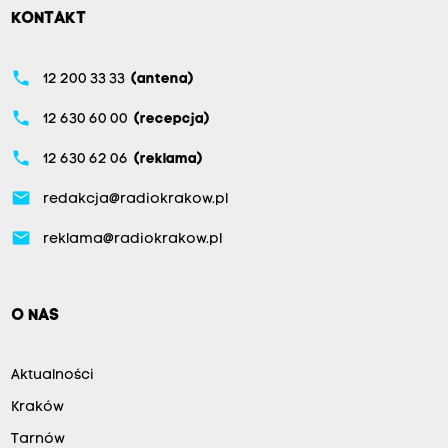
KONTAKT
phone
12 200 33 33
(antena)
phone
12 630 60 00
(recepcja)
phone
12 630 62 06
(reklama)
email
redakcja@radiokrakow.pl
email
reklama@radiokrakow.pl
O NAS
Aktualności
Kraków
Tarnów