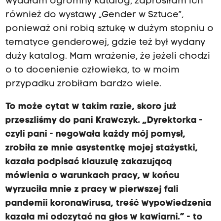
wydałam ogromny katalog, zaprosiłam ich
również do wystawy „Gender w Sztuce”,
ponieważ oni robią sztukę w dużym stopniu o
tematyce genderowej, gdzie też był wydany
duży katalog. Mam wrażenie, że jeżeli chodzi
o to docenienie człowieka, to w moim
przypadku zrobiłam bardzo wiele.
To może cytat w takim razie, skoro już
przeszliśmy do pani Krawczyk. „Dyrektorka -
czyli pani - negowała każdy mój pomysł,
zrobiła ze mnie asystentkę mojej stażystki,
kazała podpisać klauzulę zakazującą
mówienia o warunkach pracy, w końcu
wyrzuciła mnie z pracy w pierwszej fali
pandemii koronawirusa, treść wypowiedzenia
kazała mi odczytać na głos w kawiarni.” - to