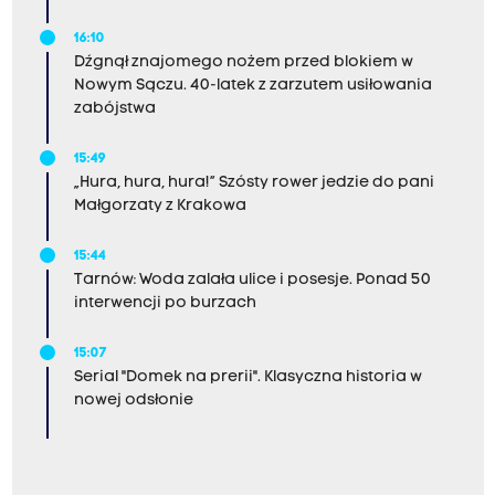
16:10
Dźgnął znajomego nożem przed blokiem w
Nowym Sączu. 40-latek z zarzutem usiłowania
zabójstwa
15:49
„Hura, hura, hura!” Szósty rower jedzie do pani
Małgorzaty z Krakowa
15:44
Tarnów: Woda zalała ulice i posesje. Ponad 50
interwencji po burzach
15:07
Serial "Domek na prerii". Klasyczna historia w
nowej odsłonie