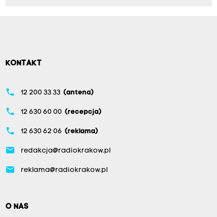
KONTAKT
phone
12 200 33 33
(antena)
phone
12 630 60 00
(recepcja)
phone
12 630 62 06
(reklama)
email
redakcja@radiokrakow.pl
email
reklama@radiokrakow.pl
O NAS