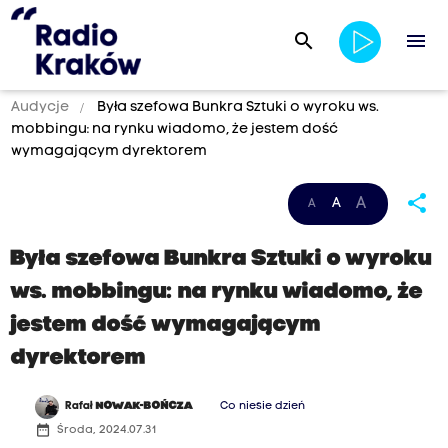
search
menu
Audycje
Była szefowa Bunkra Sztuki o wyroku ws.
mobbingu: na rynku wiadomo, że jestem dość
wymagającym dyrektorem
share
A
A
A
Była szefowa Bunkra Sztuki o wyroku
ws. mobbingu: na rynku wiadomo, że
jestem dość wymagającym
dyrektorem
Rafał
NOWAK-BOŃCZA
Co niesie dzień
date_range
Środa, 2024.07.31