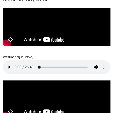
wciąż są tacy sami.
Posłuchaj audycji