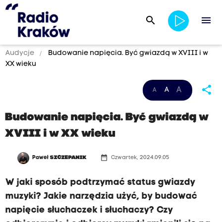
search
menu
Audycje
Budowanie napięcia. Być gwiazdą w XVIII i w
XX wieku
share
A
A
A
Budowanie napięcia. Być gwiazdą w
XVIII i w XX wieku
date_range
Paweł
SZCZEPANIK
Czwartek, 2024.09.05
W jaki sposób podtrzymać status gwiazdy
muzyki? Jakie narzędzia użyć, by budować
napięcie słuchaczek i słuchaczy? Czy