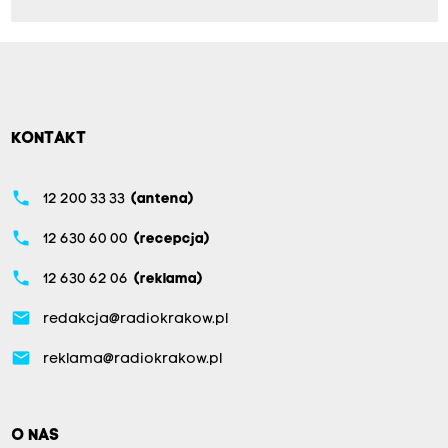
KONTAKT
phone
12 200 33 33
(antena)
phone
12 630 60 00
(recepcja)
phone
12 630 62 06
(reklama)
email
redakcja@radiokrakow.pl
email
reklama@radiokrakow.pl
O NAS