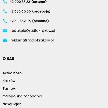
phone
12 200 33 33
(antena)
phone
12 630 60 00
(recepcja)
phone
12 630 62 06
(reklama)
email
redakcja@radiokrakow.pl
email
reklama@radiokrakow.pl
O NAS
Aktualności
Kraków
Tarnów
Małopolska Zachodnia
Nowy Sącz