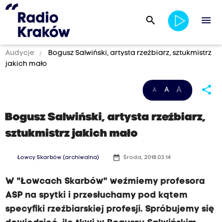
search
menu
Audycje
Bogusz Salwiński, artysta rzeźbiarz, sztukmistrz
jakich mało
share
A
A
A
Bogusz Salwiński, artysta rzeźbiarz,
sztukmistrz jakich mało
date_range
Łowcy Skarbów (archiwalna)
Środa, 2018.03.14
W "Łowcach Skarbów" weźmiemy profesora
ASP na spytki i przesłuchamy pod kątem
specyfiki rzeźbiarskiej profesji. Spróbujemy się