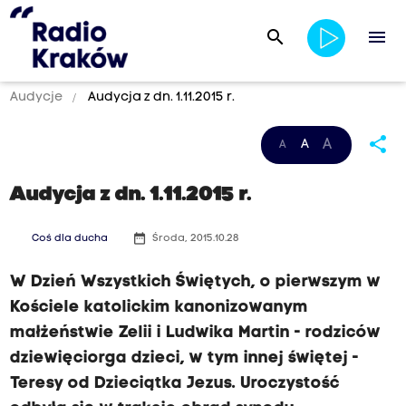
search
menu
Audycje
Audycja z dn. 1.11.2015 r.
share
A
A
A
Audycja z dn. 1.11.2015 r.
date_range
Coś dla ducha
Środa, 2015.10.28
W Dzień Wszystkich Świętych, o pierwszym w
Kościele katolickim kanonizowanym
małżeństwie Zelii i Ludwika Martin - rodziców
dziewięciorga dzieci, w tym innej świętej -
Teresy od Dzieciątka Jezus. Uroczystość