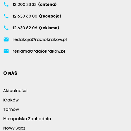
phone
12 200 33 33
(antena)
phone
12 630 60 00
(recepcja)
phone
12 630 62 06
(reklama)
email
redakcja@radiokrakow.pl
email
reklama@radiokrakow.pl
O NAS
Aktualności
Kraków
Tarnów
Małopolska Zachodnia
Nowy Sącz