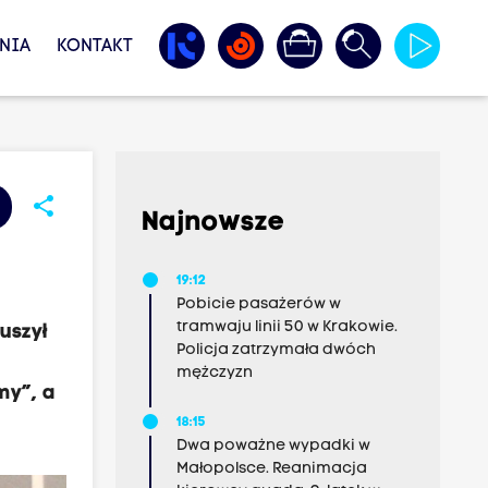
NIA
KONTAKT
share
Najnowsze
19:12
Pobicie pasażerów w
tramwaju linii 50 w Krakowie.
uszył
Policja zatrzymała dwóch
mężczyzn
my”, a
18:15
Dwa poważne wypadki w
Małopolsce. Reanimacja