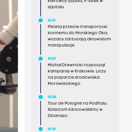
kierowcy quada, 9-latek w
szpitalu
16:31
Pikieta przeciw transportowi
konnemu do Morskiego Oka;
wozacy zarzucają aktywistom
manipulacje
15:57
Michał Drewnicki rozpoczął
kampanię w Krakowie. Liczy
na poparcie środowiska
Morawieckiego
15:28
Tour de Pologne na Podhalu.
Kolarzom kibicowaliśmy w
Dzianiszu
15:10