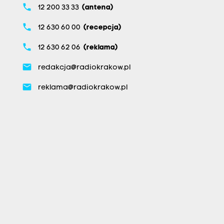
phone
12 200 33 33
(antena)
phone
12 630 60 00
(recepcja)
phone
12 630 62 06
(reklama)
email
redakcja@radiokrakow.pl
email
reklama@radiokrakow.pl