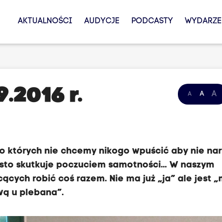
AKTUALNOŚCI
AUDYCJE
PODCASTY
WYDARZE
9.2016 r.
A
A
A
do których nie chcemy nikogo wpuścić aby nie nar
ęsto skutkuje poczuciem samotności... W naszym
cących robić coś razem. Nie ma już „ja” ale jest „
wą u plebana”.