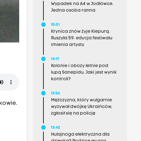
Wypadek na A4 w Jodłówce.
Jedna osoba ranna
15:01
Krynica znów żyje Kiepurą.
Ruszyła 59. edycja festiwalu
imienia artysty
14:17
Kolonie i obozy letnie pod
lupą Sanepidu. Jaki jest wynik
kontroli?
13:56
Mężczyzna, który wulgarnie
kowie.
wyzywał dwójkę Ukraińców,
zgłosił się na policję
13:42
Hulajnoga elektryczna dla