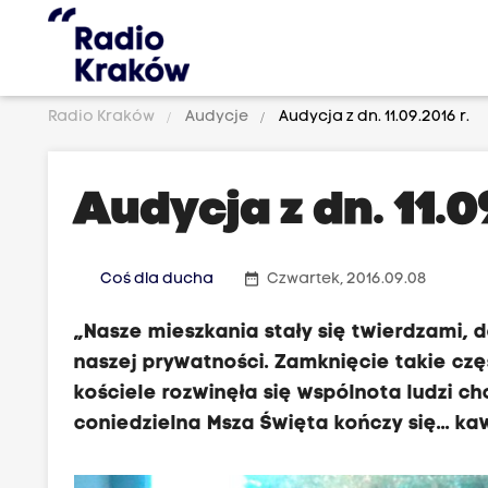
Radio Kraków
Audycje
Audycja z dn. 11.09.2016 r.
Audycja z dn. 11.0
date_range
Coś dla ducha
Czwartek, 2016.09.08
„Nasze mieszkania stały się twierdzami, 
naszej prywatności. Zamknięcie takie cz
kościele rozwinęła się wspólnota ludzi ch
coniedzielna Msza Święta kończy się... ka