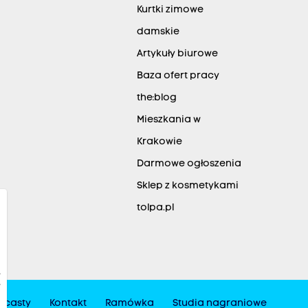
Kurtki zimowe
damskie
Artykuły biurowe
Baza ofert pracy
the:blog
Mieszkania w
Krakowie
Darmowe ogłoszenia
Sklep z kosmetykami
tolpa.pl
dcasty
Kontakt
Ramówka
Studia nagraniowe