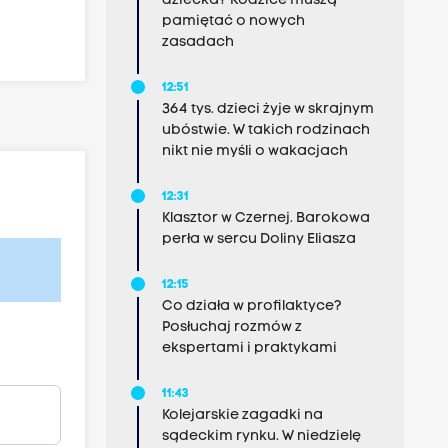
dziecka? Rodzice muszą
pamiętać o nowych
zasadach
12:51
364 tys. dzieci żyje w skrajnym
ubóstwie. W takich rodzinach
nikt nie myśli o wakacjach
12:31
Klasztor w Czernej. Barokowa
perła w sercu Doliny Eliasza
12:15
Co działa w profilaktyce?
Posłuchaj rozmów z
ekspertami i praktykami
11:43
Kolejarskie zagadki na
sądeckim rynku. W niedzielę