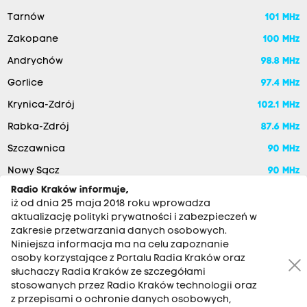
Tarnów
101 MHz
Zakopane
100 MHz
Andrychów
98.8 MHz
Gorlice
97.4 MHz
Krynica-Zdrój
102.1 MHz
Rabka-Zdrój
87.6 MHz
Szczawnica
90 MHz
Nowy Sącz
90 MHz
Radio Kraków informuje,
iż od dnia 25 maja 2018 roku wprowadza
aktualizację polityki prywatności i zabezpieczeń w
zakresie przetwarzania danych osobowych.
Niniejsza informacja ma na celu zapoznanie
osoby korzystające z Portalu Radia Kraków oraz
słuchaczy Radia Kraków ze szczegółami
stosowanych przez Radio Kraków technologii oraz
RADIO KRAKÓW SA. Aleja Juliusza Słowackiego 22, 30-007
z przepisami o ochronie danych osobowych,