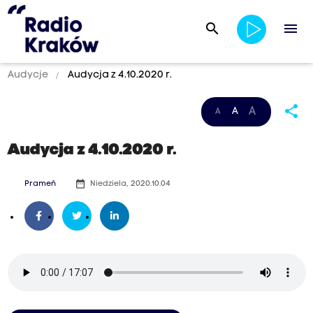
search
menu
Audycje
Audycja z 4.10.2020 r.
share
A
A
A
Audycja z 4.10.2020 r.
date_range
Prameň
Niedziela, 2020.10.04