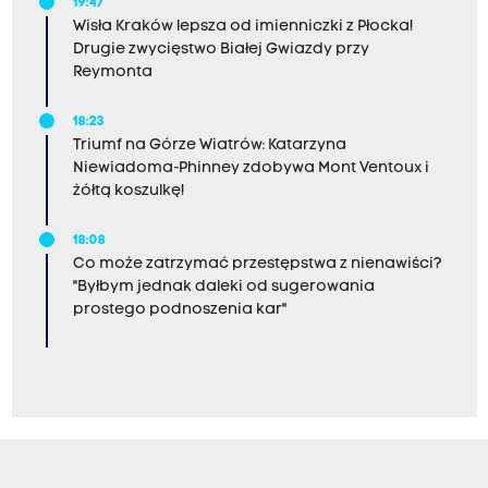
19:47
Wisła Kraków lepsza od imienniczki z Płocka!
Drugie zwycięstwo Białej Gwiazdy przy
Reymonta
18:23
Triumf na Górze Wiatrów: Katarzyna
Niewiadoma-Phinney zdobywa Mont Ventoux i
żółtą koszulkę!
18:08
Co może zatrzymać przestępstwa z nienawiści?
"Byłbym jednak daleki od sugerowania
prostego podnoszenia kar"