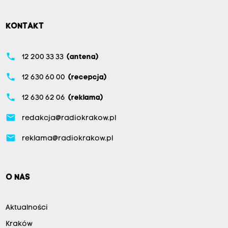
KONTAKT
phone
12 200 33 33
(antena)
phone
12 630 60 00
(recepcja)
phone
12 630 62 06
(reklama)
email
redakcja@radiokrakow.pl
email
reklama@radiokrakow.pl
O NAS
Aktualności
Kraków