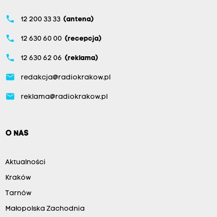
phone
12 200 33 33
(antena)
phone
12 630 60 00
(recepcja)
phone
12 630 62 06
(reklama)
email
redakcja@radiokrakow.pl
email
reklama@radiokrakow.pl
O NAS
Aktualności
Kraków
Tarnów
Małopolska Zachodnia