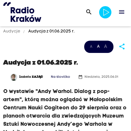
search
menu
Audycje
Audycja z 01.06.2025 r.
share
A
A
A
Audycja z 01.06.2025 r.
date_range
Izabela
ZAJĄC
Na slovíčko
Niedziela, 2025.06.01
O wystawie "Andy Warhol. Dialog z pop-
artem", którą można oglądać w Małopolskim
Centrum Nauki Cogiteon do 29 sierpnia oraz o
planach otwarcia dla zwiedzających Muzeum
Sztuki Nowoczesnej Andy’ego Warhola w