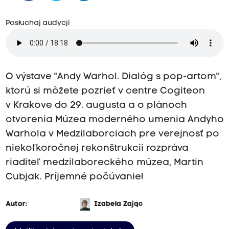
Posłuchaj audycji
O výstave "Andy Warhol. Dialóg s pop-artom",
ktorú si môžete pozrieť v centre Cogiteon
v Krakove do 29. augusta a o plánoch
otvorenia Múzea moderného umenia Andyho
Warhola v Medzilaborciach pre verejnosť po
niekoľkoročnej rekonštrukcii rozpráva
riaditeľ medzilaboreckého múzea, Martin
Cubjak. Príjemné počúvanie!
Autor:
Izabela Zając