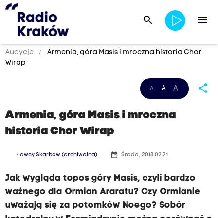
search
menu
Audycje
Armenia, góra Masis i mroczna historia Chor
Wirap
share
A
A
A
Armenia, góra Masis i mroczna
historia Chor Wirap
date_range
Łowcy Skarbów (archiwalna)
Środa, 2018.02.21
Jak wygląda topos góry Masis, czyli bardzo
ważnego dla Ormian Araratu? Czy Ormianie
uważają się za potomków Noego? Sobór