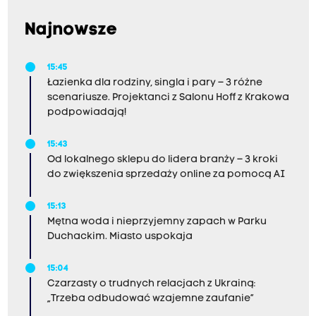
Najnowsze
15:45
Łazienka dla rodziny, singla i pary – 3 różne
scenariusze. Projektanci z Salonu Hoff z Krakowa
podpowiadają!
15:43
Od lokalnego sklepu do lidera branży – 3 kroki
do zwiększenia sprzedaży online za pomocą AI
15:13
Mętna woda i nieprzyjemny zapach w Parku
Duchackim. Miasto uspokaja
15:04
Czarzasty o trudnych relacjach z Ukrainą:
„Trzeba odbudować wzajemne zaufanie”