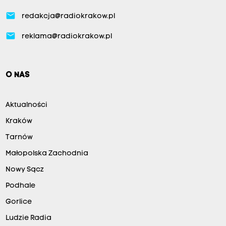
email
redakcja@radiokrakow.pl
email
reklama@radiokrakow.pl
O NAS
Aktualności
Kraków
Tarnów
Małopolska Zachodnia
Nowy Sącz
Podhale
Gorlice
Ludzie Radia