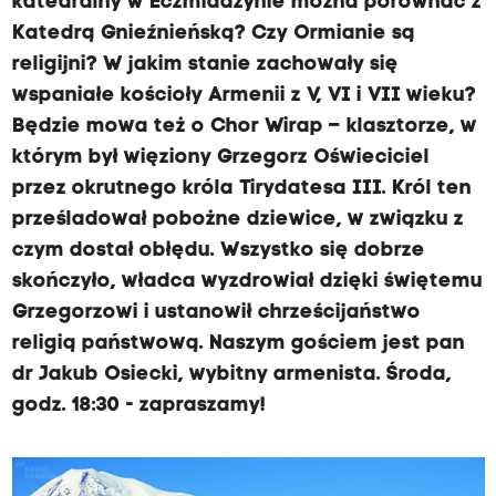
katedralny w Eczmiadzynie można porównać z
Katedrą Gnieźnieńską? Czy Ormianie są
religijni? W jakim stanie zachowały się
wspaniałe kościoły Armenii z V, VI i VII wieku?
Będzie mowa też o Chor Wirap – klasztorze, w
którym był więziony Grzegorz Oświeciciel
przez okrutnego króla Tirydatesa III. Król ten
prześladował pobożne dziewice, w związku z
czym dostał obłędu. Wszystko się dobrze
skończyło, władca wyzdrowiał dzięki świętemu
Grzegorzowi i ustanowił chrześcijaństwo
religią państwową. Naszym gościem jest pan
dr Jakub Osiecki, wybitny armenista. Środa,
godz. 18:30 - zapraszamy!