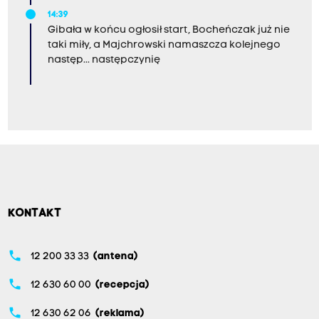
14:39
Gibała w końcu ogłosił start, Bocheńczak już nie
taki miły, a Majchrowski namaszcza kolejnego
następ... następczynię
KONTAKT
phone
12 200 33 33
(antena)
phone
12 630 60 00
(recepcja)
phone
12 630 62 06
(reklama)