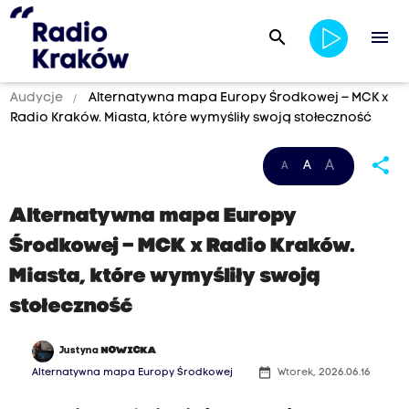
search
menu
Audycje
Alternatywna mapa Europy Środkowej – MCK x
Radio Kraków. Miasta, które wymyśliły swoją stołeczność
share
A
A
A
Alternatywna mapa Europy
Środkowej – MCK x Radio Kraków.
Miasta, które wymyśliły swoją
stołeczność
Justyna
NOWICKA
date_range
Alternatywna mapa Europy Środkowej
Wtorek, 2026.06.16