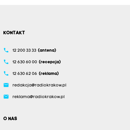
KONTAKT
phone
12 200 33 33
(antena)
phone
12 630 60 00
(recepcja)
phone
12 630 62 06
(reklama)
email
redakcja@radiokrakow.pl
email
reklama@radiokrakow.pl
O NAS