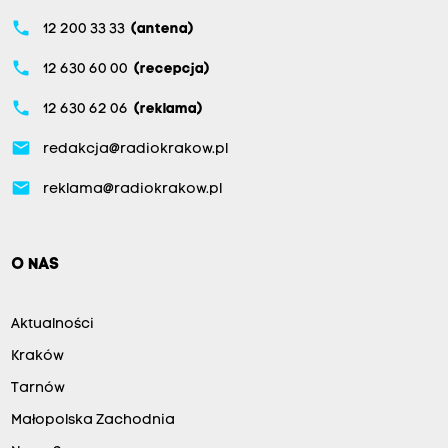
phone
12 200 33 33
(antena)
phone
12 630 60 00
(recepcja)
phone
12 630 62 06
(reklama)
email
redakcja@radiokrakow.pl
email
reklama@radiokrakow.pl
O NAS
Aktualności
Kraków
Tarnów
Małopolska Zachodnia