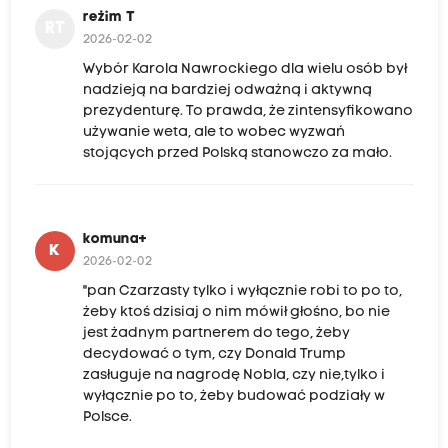
reżim T
RT
2026-02-02
Wybór Karola Nawrockiego dla wielu osób był
nadzieją na bardziej odważną i aktywną
prezydenturę. To prawda, że zintensyfikowano
używanie weta, ale to wobec wyzwań
stojących przed Polską stanowczo za mało.
komuna+
K
2026-02-02
"pan Czarzasty tylko i wyłącznie robi to po to,
żeby ktoś dzisiaj o nim mówił głośno, bo nie
jest żadnym partnerem do tego, żeby
decydować o tym, czy Donald Trump
zasługuje na nagrodę Nobla, czy nie,tylko i
wyłącznie po to, żeby budować podziały w
Polsce.