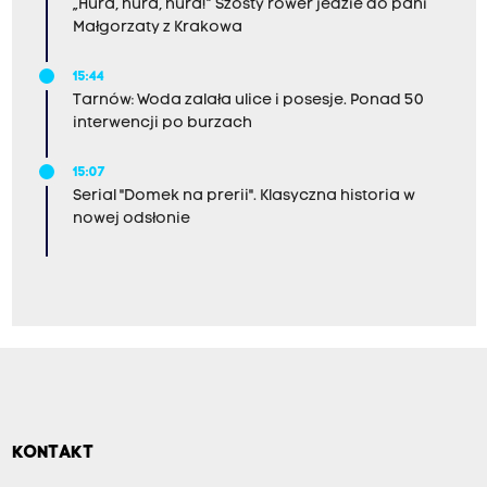
„Hura, hura, hura!” Szósty rower jedzie do pani
Małgorzaty z Krakowa
15:44
Tarnów: Woda zalała ulice i posesje. Ponad 50
interwencji po burzach
15:07
Serial "Domek na prerii". Klasyczna historia w
nowej odsłonie
KONTAKT