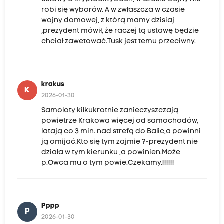
robi się wyborów. A w zwłaszcza w czasie
wojny domowej, z którą mamy dzisiaj
,prezydent mówił, że raczej tą ustawę będzie
chciał zawetować.Tusk jest temu przeciwny.
krakus
K
2026-01-30
Samoloty kilkukrotnie zanieczyszczają
powietrze Krakowa więcej od samochodów,
latają co 3 min. nad strefą do Balic,a powinni
ją omijać.Kto się tym zajmie ?-prezydent nie
działa w tym kierunku ,a powinien.Może
p.Owca mu o tym powie.Czekamy.!!!!!!
Pppp
P
2026-01-30