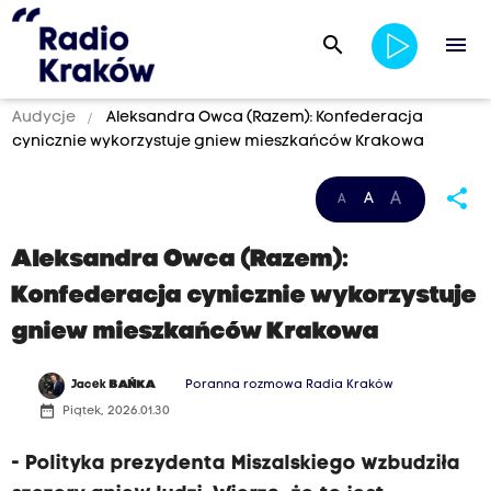
search
menu
Audycje
Aleksandra Owca (Razem): Konfederacja
cynicznie wykorzystuje gniew mieszkańców Krakowa
share
A
A
A
Aleksandra Owca (Razem):
Konfederacja cynicznie wykorzystuje
gniew mieszkańców Krakowa
Jacek
BAŃKA
Poranna rozmowa Radia Kraków
date_range
Piątek, 2026.01.30
- Polityka prezydenta Miszalskiego wzbudziła