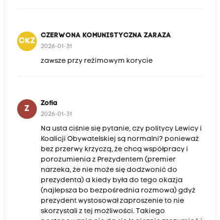
CZERWONA KOMUNISTYCZNA ZARAZA
CKZ
2026-01-31
zawsze przy reżimowym korycie
Zofia
Z
2026-01-31
Na usta ciśnie się pytanie, czy politycy Lewicy i
Koalicji Obywatelskiej są normalni? ponieważ
bez przerwy krzyczą, że chcą współpracy i
porozumienia z Prezydentem (premier
narzeka, że nie może się dodzwonić do
prezydenta) a kiedy była do tego okazja
(najlepsza bo bezpośrednia rozmowa) gdyż
prezydent wystosował zaproszenie to nie
skorzystali z tej możliwości. Takiego