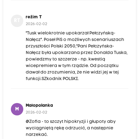
reżim T
RT
2026-02-02
"Tusk wielokrotnie upokarzał Pełczyńską-
Nałęcz". Poseł PiS o możliwych scenariuszach
przyszłości Polski 2050,"Pani Pełczyńska-
Nałęcz była upokarzana przez Donalda Tuska,
powiedzmy to szczerze - np. kwestią
wicepremiera w tym rządzie. Od początku
dawał do zrozumienia, że nie widzi jej w tej
funkcji.SZkodnik POLSKI.
Małopolanka
M
2026-02-02
@Zofia - to szczyt hipokryzji i głupoty aby
wyciągniętą rękę odrzucić, a następnie
narzekać.