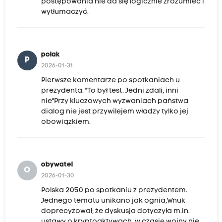
postępowania nie da się logicznie zrozumieć i
wytłumaczyć.
polak
P
2026-01-31
Pierwsze komentarze po spotkaniach u
prezydenta. "To był test. Jedni zdali, inni
nie"Przy kluczowych wyzwaniach państwa
dialog nie jest przywilejem władzy tylko jej
obowiązkiem.
obywatel
O
2026-01-30
Polska 2050 po spotkaniu z prezydentem.
Jednego tematu unikano jak ognia,Wnuk
doprecyzował, że dyskusja dotyczyła m.in.
ustawy o kryptoaktywach, w czasie wojny nie