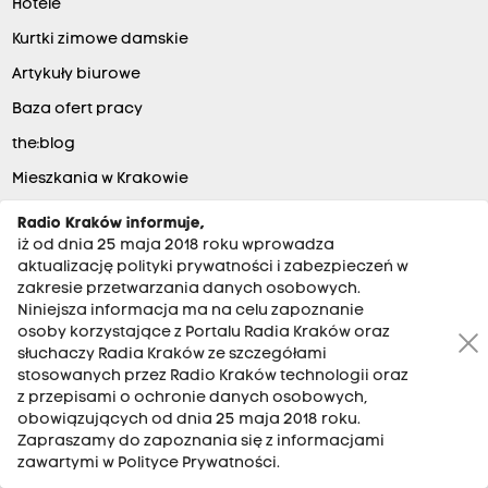
Hotele
Kurtki zimowe damskie
Artykuły biurowe
Baza ofert pracy
the:blog
Mieszkania w Krakowie
Darmowe ogłoszenia
Radio Kraków informuje,
iż od dnia 25 maja 2018 roku wprowadza
Sklep z kosmetykami tolpa.pl
aktualizację polityki prywatności i zabezpieczeń w
zakresie przetwarzania danych osobowych.
Niniejsza informacja ma na celu zapoznanie
POSŁUCHASZ NAS
osoby korzystające z Portalu Radia Kraków oraz
słuchaczy Radia Kraków ze szczegółami
stosowanych przez Radio Kraków technologii oraz
Kraków
101.6 MHz
z przepisami o ochronie danych osobowych,
obowiązujących od dnia 25 maja 2018 roku.
Tarnów
101 MHz
Zapraszamy do zapoznania się z informacjami
Zakopane
100 MHz
zawartymi w Polityce Prywatności.