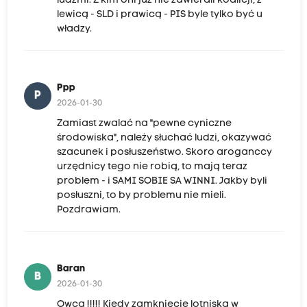
ludźmi. Z kim oni już nie zawierali koalicji, z
lewicą - SLD i prawicą - PIS byle tylko być u
władzy.
Ppp
P
2026-01-30
Zamiast zwalać na "pewne cyniczne
środowiska", należy słuchać ludzi, okazywać
szacunek i posłuszeństwo. Skoro aroganccy
urzędnicy tego nie robią, to mają teraz
problem - i SAMI SOBIE SA WINNI. Jakby byli
posłuszni, to by problemu nie mieli.
Pozdrawiam.
Baran
B
2026-01-30
Owca !!!!! Kiedy zamknięcie lotniska w