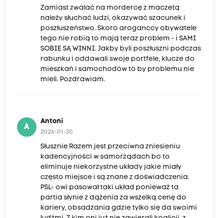
Zamiast zwalać na mordercę z maczetą
należy słuchać ludzi, okazywać szacunek i
poszłuszeństwo. Skoro aroganccy obywatele
tego nie robią to mają teraz problem - i SAMI
SOBIE SĄ WINNI. Jakby byli poszłuszni podczas
rabunku i oddawali swoje portfele, klucze do
mieszkań i samochodów to by problemu nie
mieli. Pozdrawiam.
Antoni
A
2026-01-30
Słusznie Razem jest przeciwna zniesieniu
kadencyjności w samorządach bo to
eliminuje niekorzystne układy jakie miały
często miejsce i są znane z doświadczenia.
PSL- owi pasował taki układ ponieważ ta
partia słynie z dążenia za wszelką cenę do
kariery, obsadzania gdzie tylko się da swoimi