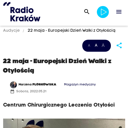
search
menu
Audycje
22 maja - Europejski Dzień Walki z Otyłością
share
A
A
A
22 maja - Europejski Dzień Walki z
Otyłością
Marzena
FLORKOWSKA
Magazyn medyczny
date_range
Sobota, 2022.05.21
Centrum Chirurgicznego Leczenia Otyłości