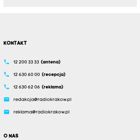
KONTAKT
phone
12 200 33 33
(antena)
phone
12 630 60 00
(recepcja)
phone
12 630 62 06
(reklama)
email
redakcja@radiokrakow.pl
email
reklama@radiokrakow.pl
O NAS