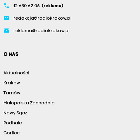
phone
12 630 62 06
(reklama)
email
redakcja@radiokrakow.pl
email
reklama@radiokrakow.pl
O NAS
Aktualności
Kraków
Tarnów
Małopolska Zachodnia
Nowy Sącz
Podhale
Gorlice