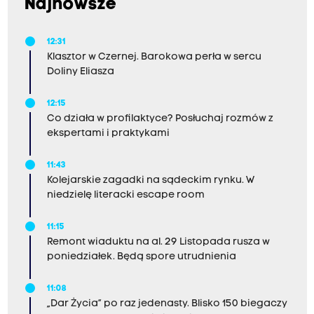
Najnowsze
12:31
Klasztor w Czernej. Barokowa perła w sercu
Doliny Eliasza
12:15
Co działa w profilaktyce? Posłuchaj rozmów z
ekspertami i praktykami
11:43
Kolejarskie zagadki na sądeckim rynku. W
niedzielę literacki escape room
11:15
Remont wiaduktu na al. 29 Listopada rusza w
poniedziałek. Będą spore utrudnienia
11:08
„Dar Życia” po raz jedenasty. Blisko 150 biegaczy