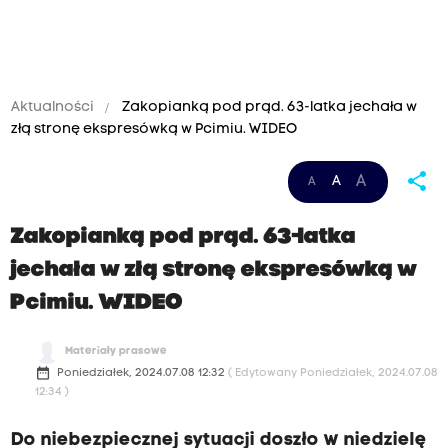
Aktualności
Zakopianką pod prąd. 63-latka jechała w
złą stronę ekspresówką w Pcimiu. WIDEO
share
A
A
A
Zakopianką pod prąd. 63-latka
jechała w złą stronę ekspresówką w
Pcimiu. WIDEO
Materiały prasowe
date_range
Poniedziałek, 2024.07.08 12:32
( Edytowany Poniedziałek, 2024.07.08
12:34 )
Do niebezpiecznej sytuacji doszło w niedzielę