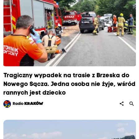
Tragiczny wypadek na trasie z Brzeska do
Nowego Sącza. Jedna osoba nie żyje, wśród
rannych jest dziecko
search
share
Radio
KRAKÓW