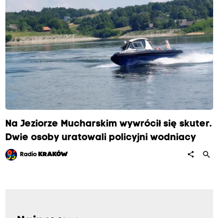
Na Jeziorze Mucharskim wywrócił się skuter.
Dwie osoby uratowali policyjni wodniacy
search
share
Radio
KRAKÓW