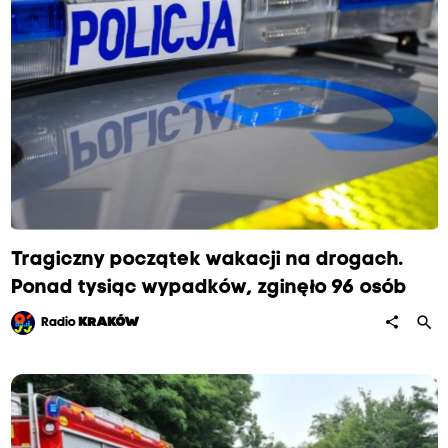
Tragiczny początek wakacji na drogach.
Ponad tysiąc wypadków, zginęło 96 osób
search
share
Radio
KRAKÓW