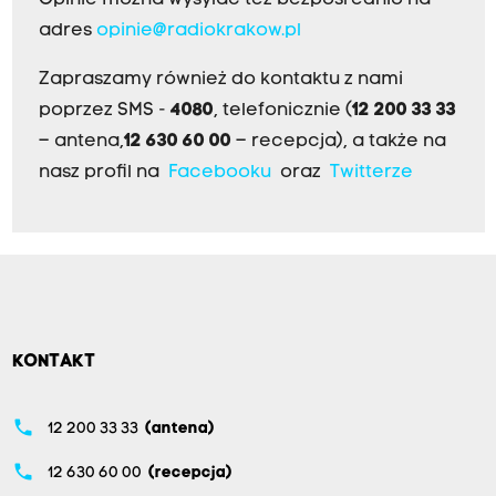
adres
opinie@radiokrakow.pl
Zapraszamy również do kontaktu z nami
poprzez SMS -
4080
, telefonicznie (
12 200 33 33
– antena,
12 630 60 00
– recepcja), a także na
nasz profil na
Facebooku
oraz
Twitterze
KONTAKT
phone
12 200 33 33
(antena)
phone
12 630 60 00
(recepcja)