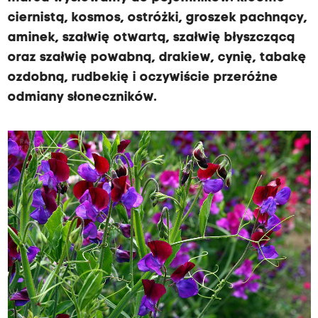
ciernistą, kosmos, ostróżki, groszek pachnący,
aminek, szałwię otwartą, szałwię błyszczącą
oraz szałwię powabną, drakiew, cynię, tabakę
ozdobną, rudbekię i oczywiście przeróżne
odmiany słoneczników.