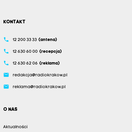
KONTAKT
phone
12 200 33 33
(antena)
phone
12 630 60 00
(recepcja)
phone
12 630 62 06
(reklama)
email
redakcja@radiokrakow.pl
email
reklama@radiokrakow.pl
O NAS
Aktualności