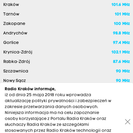
Kraków
101.6 MHz
Tarnów
101 MHz
Zakopane
100 MHz
Andrychów
98.8 MHz
Gorlice
97.4 MHz
Krynica-Zdrój
102.1 MHz
Rabka-Zdrój
87.6 MHz
Szczawnica
90 MHz
Nowy Sącz
90 MHz
Radio Kraków informuje,
iż od dnia 25 maja 2018 roku wprowadza
aktualizację polityki prywatności i zabezpieczeń w
zakresie przetwarzania danych osobowych.
Niniejsza informacja ma na celu zapoznanie
osoby korzystające z Portalu Radia Kraków oraz
słuchaczy Radia Kraków ze szczegółami
stosowanych przez Radio Kraków technologii oraz