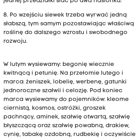
jednej przedziałki siać po dwa nasionka.
8. Po wzejściu siewek trzeba wyrwać jedną
słabszą, tym samym pozostawiając właściwą
roślinę do dalszego wzrostu i swobodnego
rozwoju.
W lutym wysiewamy: begonię wiecznie
kwitnącą i petunię. Na przełomie lutego i
marca: żeniszek, lobelię, werbenę, gatunki
jednoroczne szałwii i celozję. Pod koniec
marca wysiewamy do pojemników: kleome
ciernistą, kosmos, ostróżki, groszek
pachnący, aminek, szałwię otwartą, szałwię
błyszczącą oraz szałwię powabną, drakiew,
cynię, tabakę ozdobną, rudbekię i oczywiście