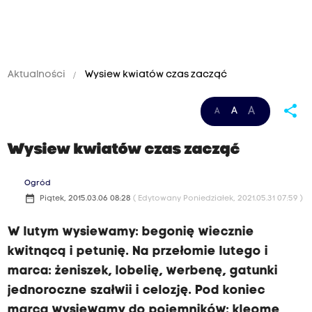
Aktualności
Wysiew kwiatów czas zacząć
share
A
A
A
Wysiew kwiatów czas zacząć
Ogród
date_range
Piątek, 2015.03.06 08:28
( Edytowany Poniedziałek, 2021.05.31 07:59 )
W lutym wysiewamy: begonię wiecznie
kwitnącą i petunię. Na przełomie lutego i
marca: żeniszek, lobelię, werbenę, gatunki
jednoroczne szałwii i celozję. Pod koniec
marca wysiewamy do pojemników: kleome