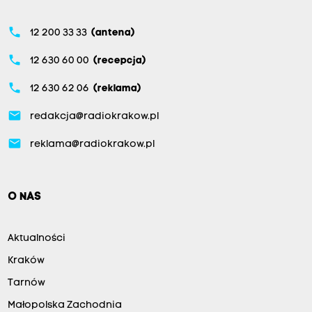
phone
12 200 33 33
(antena)
phone
12 630 60 00
(recepcja)
phone
12 630 62 06
(reklama)
email
redakcja@radiokrakow.pl
email
reklama@radiokrakow.pl
O NAS
Aktualności
Kraków
Tarnów
Małopolska Zachodnia