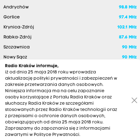
Andrychów
98.8 MHz
Gorlice
97.4 MHz
Krynica-Zdrój
102.1 MHz
Rabka-Zdrój
87.6 MHz
Szczawnica
90 MHz
Nowy Sącz
90 MHz
Radio Kraków informuje,
iż od dnia 25 maja 2018 roku wprowadza
aktualizację polityki prywatności i zabezpieczeń w
zakresie przetwarzania danych osobowych.
Niniejsza informacja ma na celu zapoznanie
osoby korzystające z Portalu Radia Kraków oraz
słuchaczy Radia Kraków ze szczegółami
stosowanych przez Radio Kraków technologii oraz
RADIO KRAKÓW SA. Aleja Juliusza Słowackiego 22, 30-007
z przepisami o ochronie danych osobowych,
Kraków
obowiązujących od dnia 25 maja 2018 roku.
Zapraszamy do zapoznania się z informacjami
Antena: 12 200 33 33
zawartymi w Polityce Prywatności.