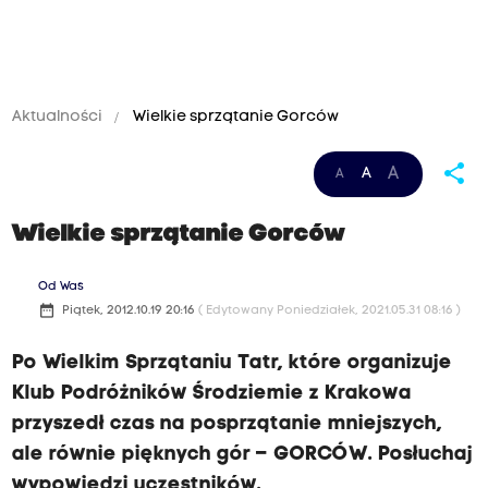
Aktualności
Wielkie sprzątanie Gorców
share
A
A
A
Wielkie sprzątanie Gorców
Od Was
date_range
Piątek, 2012.10.19 20:16
( Edytowany Poniedziałek, 2021.05.31 08:16 )
Po Wielkim Sprzątaniu Tatr, które organizuje
Klub Podróżników Środziemie z Krakowa
przyszedł czas na posprzątanie mniejszych,
ale równie pięknych gór – GORCÓW. Posłuchaj
wypowiedzi uczestników.