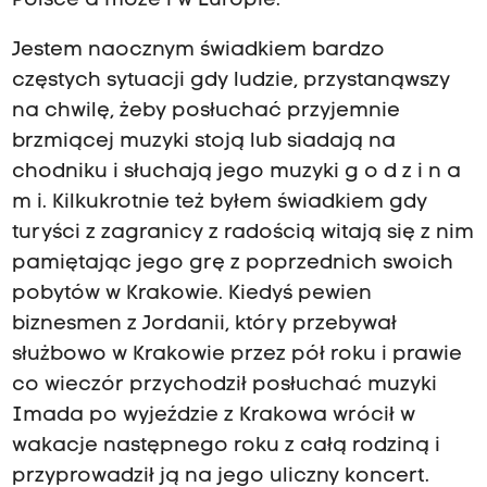
Polsce a może i w Europie.
Jestem naocznym świadkiem bardzo
częstych sytuacji gdy ludzie, przystanąwszy
na chwilę, żeby posłuchać przyjemnie
brzmiącej muzyki stoją lub siadają na
chodniku i słuchają jego muzyki g o d z i n a
m i. Kilkukrotnie też byłem świadkiem gdy
turyści z zagranicy z radością witają się z nim
pamiętając jego grę z poprzednich swoich
pobytów w Krakowie. Kiedyś pewien
biznesmen z Jordanii, który przebywał
służbowo w Krakowie przez pół roku i prawie
co wieczór przychodził posłuchać muzyki
Imada po wyjeździe z Krakowa wrócił w
wakacje następnego roku z całą rodziną i
przyprowadził ją na jego uliczny koncert.