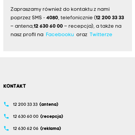
Zapraszamy również do kontaktu z nami
poprzez SMS -
4080
, telefonicznie (
12 200 33 33
– antena,
12 630 60 00
– recepcja), a także na
nasz profil na
Facebooku
oraz
Twitterze
KONTAKT
phone
12 200 33 33
(antena)
phone
12 630 60 00
(recepcja)
phone
12 630 62 06
(reklama)