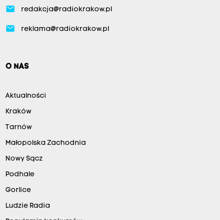
email
redakcja@radiokrakow.pl
email
reklama@radiokrakow.pl
O NAS
Aktualności
Kraków
Tarnów
Małopolska Zachodnia
Nowy Sącz
Podhale
Gorlice
Ludzie Radia