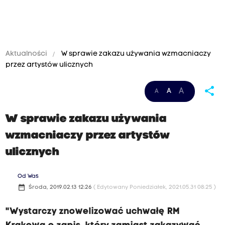
Aktualności
W sprawie zakazu używania wzmacniaczy
przez artystów ulicznych
share
A
A
A
W sprawie zakazu używania
wzmacniaczy przez artystów
ulicznych
Od Was
date_range
Środa, 2019.02.13 12:26
( Edytowany Poniedziałek, 2021.05.31 08:25 )
"Wystarczy znowelizować uchwałę RM