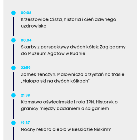
00:06
Krzeszowice: Cisza, historia i cień dawnego
uzdrowiska
00:04
Skarby z perspektywy dwóch kółek: Zaglądamy
do Muzeum Agatów w Rudnie
23:59
Zamek Tenczyn. Malownicza przystań na trasie
„Małopolski na dwóch kółkach”
21:38
Kłamstwo oświęcimskie i rola IPN. Historyk o
granicy między badaniem a ściganiem
19:37
Nocny rekord ciepła w Beskidzie Niskim?