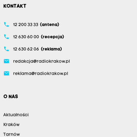
KONTAKT
phone
12 200 33 33
(antena)
phone
12 630 60 00
(recepcja)
phone
12 630 62 06
(reklama)
email
redakcja@radiokrakow.pl
email
reklama@radiokrakow.pl
O NAS
Aktualności
Kraków
Tarnów