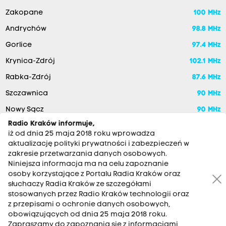
Zakopane
100 MHz
Andrychów
98.8 MHz
Gorlice
97.4 MHz
Krynica-Zdrój
102.1 MHz
Rabka-Zdrój
87.6 MHz
Szczawnica
90 MHz
Nowy Sącz
90 MHz
Radio Kraków informuje,
iż od dnia 25 maja 2018 roku wprowadza
aktualizację polityki prywatności i zabezpieczeń w
zakresie przetwarzania danych osobowych.
Niniejsza informacja ma na celu zapoznanie
osoby korzystające z Portalu Radia Kraków oraz
słuchaczy Radia Kraków ze szczegółami
stosowanych przez Radio Kraków technologii oraz
RADIO KRAKÓW SA. Aleja Juliusza Słowackiego 22, 30-007
z przepisami o ochronie danych osobowych,
Kraków
obowiązujących od dnia 25 maja 2018 roku.
Zapraszamy do zapoznania się z informacjami
Antena: 12 200 33 33