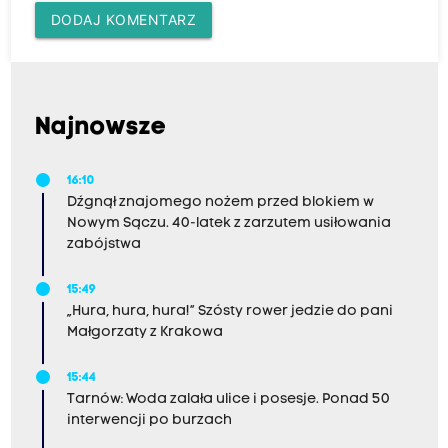
DODAJ KOMENTARZ
Najnowsze
16:10
Dźgnął znajomego nożem przed blokiem w
Nowym Sączu. 40-latek z zarzutem usiłowania
zabójstwa
15:49
„Hura, hura, hura!” Szósty rower jedzie do pani
Małgorzaty z Krakowa
15:44
Tarnów: Woda zalała ulice i posesje. Ponad 50
interwencji po burzach