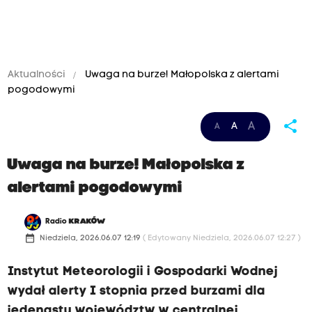
Aktualności
Uwaga na burze! Małopolska z alertami
pogodowymi
share
A
A
A
Uwaga na burze! Małopolska z
alertami pogodowymi
Radio
KRAKÓW
date_range
Niedziela, 2026.06.07 12:19
( Edytowany Niedziela, 2026.06.07 12:27 )
Instytut Meteorologii i Gospodarki Wodnej
wydał alerty I stopnia przed burzami dla
jedenastu województw w centralnej,