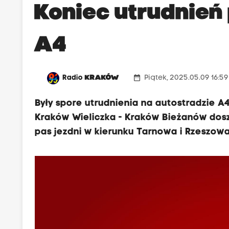
Koniec utrudnień
A4
date_range
Radio
KRAKÓW
Piątek, 2025.05.09 16:5
Były spore utrudnienia na autostradzie A
Kraków Wieliczka - Kraków Bieżanów doszł
pas jezdni w kierunku Tarnowa i Rzeszowa