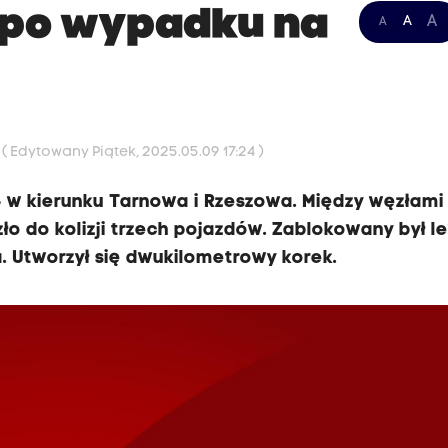
 po wypadku na
A
A
A
9
( Edytowany Piątek, 2025.05.09 17:24 )
4 w kierunku Tarnowa i Rzeszowa. Między węzłami
o do kolizji trzech pojazdów. Zablokowany był l
. Utworzył się dwukilometrowy korek.