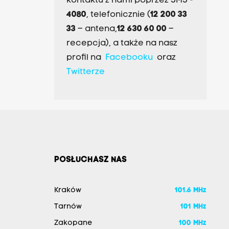
kontaktu z nami poprzez SMS -
4080
, telefonicznie (
12 200 33
33
– antena,
12 630 60 00
–
recepcja), a także na nasz
profil na
Facebooku
oraz
Twitterze
POSŁUCHASZ NAS
Kraków
101.6 MHz
Tarnów
101 MHz
Zakopane
100 MHz