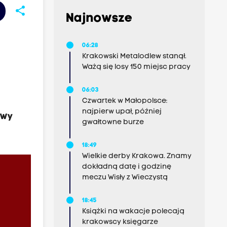
share
Najnowsze
06:28
Krakowski Metalodlew stanął.
Ważą się losy 150 miejsc pracy
06:03
Czwartek w Małopolsce:
najpierw upał, później
ewy
gwałtowne burze
18:49
Wielkie derby Krakowa. Znamy
dokładną datę i godzinę
meczu Wisły z Wieczystą
18:45
Książki na wakacje polecają
krakowscy księgarze