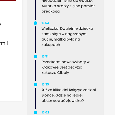
Niecodzienny list do GDDKiA.
Autorka skarży się na pomiar
prędkości
15:54
w
Wieliczka. Dwuletnie dziecko
zamknięte w nagrzanym
aucie, matka była na
ym i
zakupach
15:51
w
Przedterminowe wybory w
Krakowie. Jest decyzja
Łukasza Gibały
15:35
Już za kilka dni Księżyc zasłoni
Słońce. Gdzie najlepiej
obserwować zjawisko?
15:02