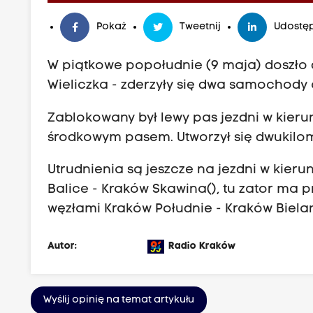
Pokaż
Tweetnij
Udostęp
W piątkowe popołudnie (9 maja) doszł
Wieliczka - zderzyły się dwa samochody o
Zablokowany był lewy pas jezdni w kier
środkowym pasem. Utworzył się dwukilo
Utrudnienia są jeszcze na jezdni w kie
Balice - Kraków Skawina(), tu zator ma 
węzłami Kraków Południe - Kraków Biela
Autor:
Radio Kraków
Wyślij opinię na temat artykułu