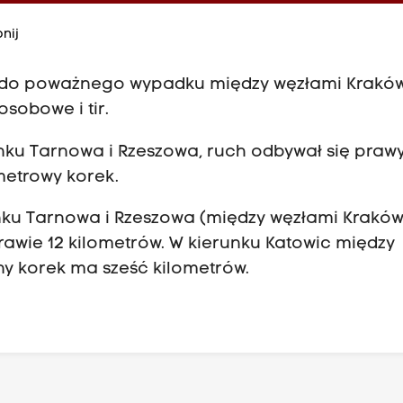
nij
o do poważnego wypadku między węzłami Krakó
sobowe i tir.
unku Tarnowa i Rzeszowa, ruch odbywał się praw
metrowy korek.
runku Tarnowa i Rzeszowa (między węzłami Krakó
prawie 12 kilometrów. W kierunku Katowic między
ny korek ma sześć kilometrów.