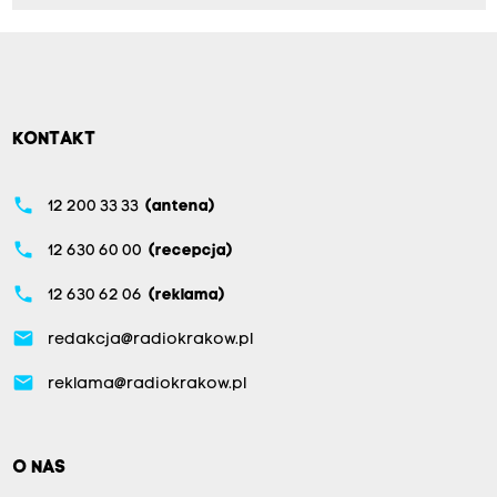
KONTAKT
phone
12 200 33 33
(antena)
phone
12 630 60 00
(recepcja)
phone
12 630 62 06
(reklama)
email
redakcja@radiokrakow.pl
email
reklama@radiokrakow.pl
O NAS