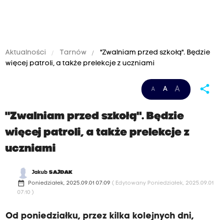
Aktualności
Tarnów
"Zwalniam przed szkołą". Będzie
więcej patroli, a także prelekcje z uczniami
share
A
A
A
"Zwalniam przed szkołą". Będzie
więcej patroli, a także prelekcje z
uczniami
Jakub
SAJDAK
date_range
Poniedziałek, 2025.09.01 07:09
( Edytowany Poniedziałek, 2025.09.01
07:10 )
Od poniedziałku, przez kilka kolejnych dni,