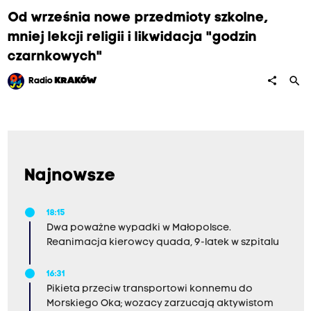
Od września nowe przedmioty szkolne,
mniej lekcji religii i likwidacja "godzin
czarnkowych"
search
share
Radio
KRAKÓW
Najnowsze
18:15
Dwa poważne wypadki w Małopolsce.
Reanimacja kierowcy quada, 9-latek w szpitalu
16:31
Pikieta przeciw transportowi konnemu do
Morskiego Oka; wozacy zarzucają aktywistom