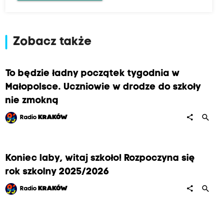
Zobacz także
To będzie ładny początek tygodnia w
Małopolsce. Uczniowie w drodze do szkoły
nie zmokną
search
share
Radio
KRAKÓW
Koniec laby, witaj szkoło! Rozpoczyna się
rok szkolny 2025/2026
search
share
Radio
KRAKÓW