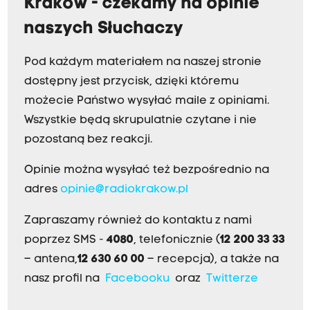
Kraków - czekamy na opinie
naszych Słuchaczy
Pod każdym materiałem na naszej stronie
dostępny jest przycisk, dzięki któremu
możecie Państwo wysyłać maile z opiniami.
Wszystkie będą skrupulatnie czytane i nie
pozostaną bez reakcji.
Opinie można wysyłać też bezpośrednio na
adres
opinie@radiokrakow.pl
Zapraszamy również do kontaktu z nami
poprzez SMS -
4080
, telefonicznie (
12 200 33 33
– antena,
12 630 60 00
– recepcja), a także na
nasz profil na
Facebooku
oraz
Twitterze