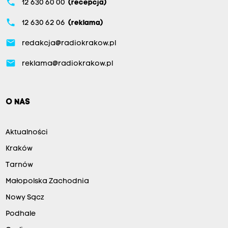
phone
12 630 60 00
(recepcja)
phone
12 630 62 06
(reklama)
email
redakcja@radiokrakow.pl
email
reklama@radiokrakow.pl
O NAS
Aktualności
Kraków
Tarnów
Małopolska Zachodnia
Nowy Sącz
Podhale