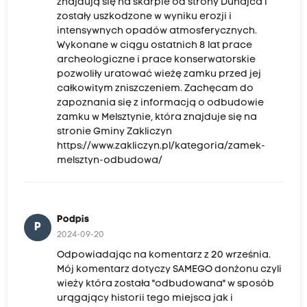
znajdują się na skarpie od strony Dunajca i
zostały uszkodzone w wyniku erozji i
intensywnych opadów atmosferycznych.
Wykonane w ciągu ostatnich 8 lat prace
archeologiczne i prace konserwatorskie
pozwoliły uratować wieżę zamku przed jej
całkowitym zniszczeniem. Zachęcam do
zapoznania się z informacją o odbudowie
zamku w Melsztynie, która znajduje się na
stronie Gminy Zakliczyn
https://www.zakliczyn.pl/kategoria/zamek-
melsztyn-odbudowa/
Podpis
P
2024-09-20
Odpowiadając na komentarz z 20 września.
Mój komentarz dotyczy SAMEGO donżonu czyli
wieży która została "odbudowana" w sposób
urągający historii tego miejsca jak i