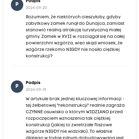
Podpis
P
2024-09-20
Rozumiem, że niektórych cieszyłoby, gdyby
zabytkowy zamek runął do Dunajca, zamiast
stanowić realną atrakcję turystyczną małej
gminy. Zamek w XVII w. rozciągał się na całej
powierzchni wzgórza, więc skąd wniosek, że
wzgórze rzekomo NIGDY nie nosiło ciężkiej
konstrukcji?
Podpis
P
2024-09-19
W artykule brak jednej kluczowej informacji -
tej żelbetowej "rekonstrukcji" realnie zagraża
CZYNNE osuwisko o którym WIDZIANO przed
rozpoczęciem wznoszenia tak ciężkiej
konstrukcji (jakiej to zwietrzałe fliszowe
wzgórze NIGDY nie widziało). To właśnie
dlatego w trybie pilnym dobudowywana jest