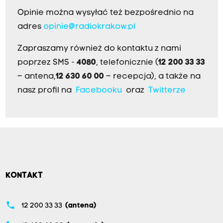
Opinie można wysyłać też bezpośrednio na
adres
opinie@radiokrakow.pl
Zapraszamy również do kontaktu z nami
poprzez SMS -
4080
, telefonicznie (
12 200 33 33
– antena,
12 630 60 00
– recepcja), a także na
nasz profil na
Facebooku
oraz
Twitterze
KONTAKT
phone
12 200 33 33
(antena)