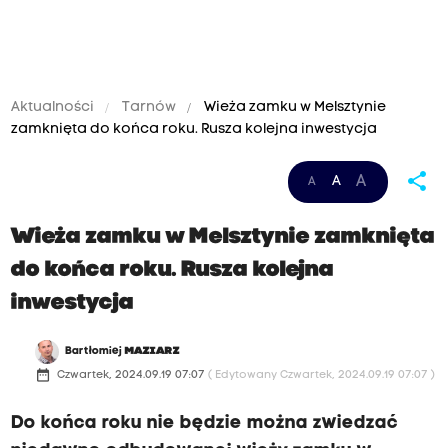
Aktualności
Tarnów
Wieża zamku w Melsztynie
zamknięta do końca roku. Rusza kolejna inwestycja
share
A
A
A
Wieża zamku w Melsztynie zamknięta
do końca roku. Rusza kolejna
inwestycja
Bartłomiej
MAZIARZ
date_range
Czwartek, 2024.09.19 07:07
( Edytowany Czwartek, 2024.09.19 07:07 )
Do końca roku nie będzie można zwiedzać