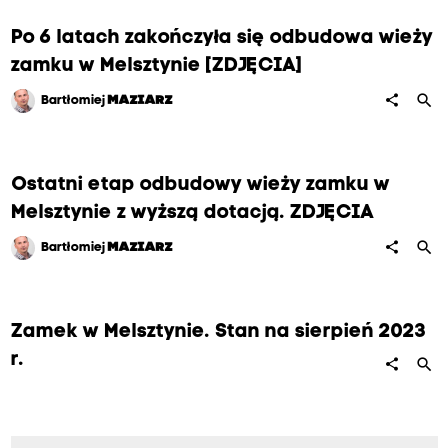
Po 6 latach zakończyła się odbudowa wieży
zamku w Melsztynie [ZDJĘCIA]
search
share
Bartłomiej
MAZIARZ
Ostatni etap odbudowy wieży zamku w
Melsztynie z wyższą dotacją. ZDJĘCIA
search
share
Bartłomiej
MAZIARZ
Zamek w Melsztynie. Stan na sierpień 2023
r.
search
share