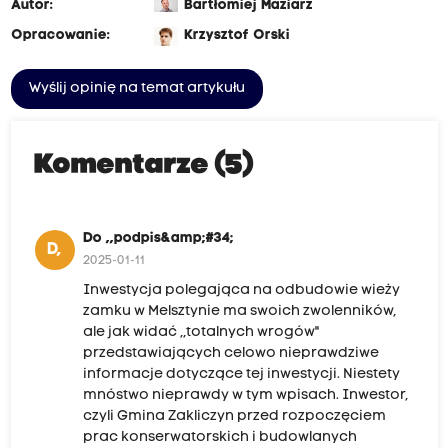
Autor:
Bartłomiej Maziarz
Opracowanie:
Krzysztof Orski
Wyślij opinię na temat artykułu
Komentarze (5)
Do ,,podpis&amp;#34;
D,
2025-01-11
Inwestycja polegająca na odbudowie wieży
zamku w Melsztynie ma swoich zwolenników,
ale jak widać ,,totalnych wrogów"
przedstawiających celowo nieprawdziwe
informacje dotyczące tej inwestycji. Niestety
mnóstwo nieprawdy w tym wpisach. Inwestor,
czyli Gmina Zakliczyn przed rozpoczęciem
prac konserwatorskich i budowlanych