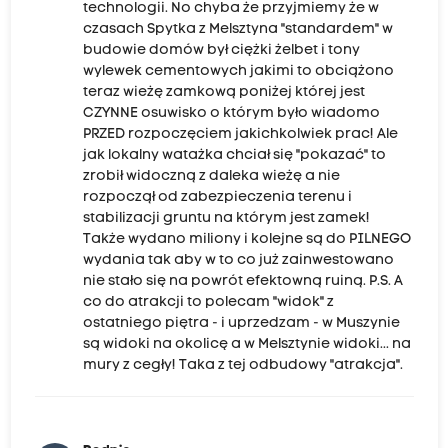
technologii. No chyba że przyjmiemy że w
czasach Spytka z Melsztyna "standardem" w
budowie domów był ciężki żelbet i tony
wylewek cementowych jakimi to obciążono
teraz wieżę zamkową poniżej której jest
CZYNNE osuwisko o którym było wiadomo
PRZED rozpoczęciem jakichkolwiek prac! Ale
jak lokalny watażka chciał się "pokazać" to
zrobił widoczną z daleka wieżę a nie
rozpoczął od zabezpieczenia terenu i
stabilizacji gruntu na którym jest zamek!
Także wydano miliony i kolejne są do PILNEGO
wydania tak aby w to co już zainwestowano
nie stało się na powrót efektowną ruiną. P.S. A
co do atrakcji to polecam "widok" z
ostatniego piętra - i uprzedzam - w Muszynie
są widoki na okolicę a w Melsztynie widoki... na
mury z cegły! Taka z tej odbudowy "atrakcja".