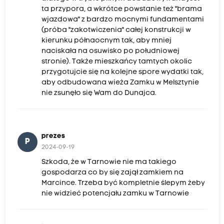
ta przypora, a wkrótce powstanie też "brama
wjazdowa" z bardzo mocnymi fundamentami
(próba "zakotwiczenia" całej konstrukcji w
kierunku półnaocnym tak, aby mniej
naciskała na osuwisko po południowej
stronie). Także mieszkańcy tamtych okolic
przygotujcie się na kolejne spore wydatki tak,
aby odbudowana wieża Zamku w Melsztynie
nie zsunęło się Wam do Dunajca.
prezes
P
2024-09-19
Szkoda, że w Tarnowie nie ma takiego
gospodarza co by się zajął zamkiem na
Marcince. Trzeba być kompletnie ślepym żeby
nie widzieć potencjału zamku w Tarnowie