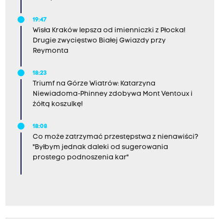
19:47
Wisła Kraków lepsza od imienniczki z Płocka!
Drugie zwycięstwo Białej Gwiazdy przy
Reymonta
18:23
Triumf na Górze Wiatrów: Katarzyna
Niewiadoma-Phinney zdobywa Mont Ventoux i
żółtą koszulkę!
18:08
Co może zatrzymać przestępstwa z nienawiści?
"Byłbym jednak daleki od sugerowania
prostego podnoszenia kar"