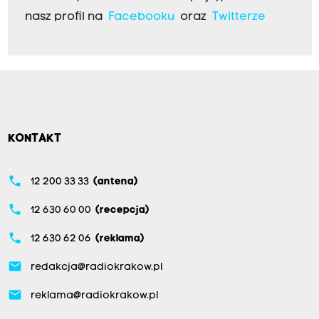
nasz profil na
Facebooku
oraz
Twitterze
KONTAKT
phone
12 200 33 33
(antena)
phone
12 630 60 00
(recepcja)
phone
12 630 62 06
(reklama)
email
redakcja@radiokrakow.pl
email
reklama@radiokrakow.pl