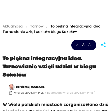
Aktualności
Tarnów
To piękna integracyjna idea.
Tarnowianie wzięli udział w biegu Sokołów
share
A
A
A
To piękna integracyjna idea.
Tarnowianie wzięli udział w biegu
Sokołów
Bartłomiej
MAZIARZ
date_range
Wtorek, 2025.11.11 14:27
( Edytowany Wtorek, 2025.11.11 14:45 )
W wielu polskich miastach zorganizowano dziś