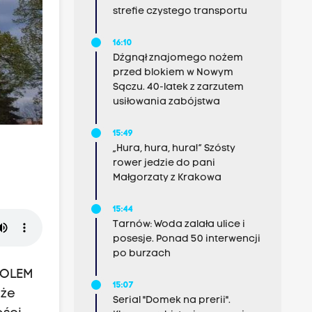
strefie czystego transportu
16:10
Dźgnął znajomego nożem
przed blokiem w Nowym
Sączu. 40-latek z zarzutem
usiłowania zabójstwa
15:49
„Hura, hura, hura!” Szósty
rower jedzie do pani
Małgorzaty z Krakowa
15:44
Tarnów: Woda zalała ulice i
posesje. Ponad 50 interwencji
po burzach
OPOLEM
15:07
 że
Serial "Domek na prerii".