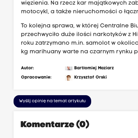
więzienia. Na rzecz kar majątkowych z
motocykl, a także nieruchomości o łączne
To kolejna sprawa, w której Centralne Bi
przechwyciło duże ilości narkotyków z H
roku zatrzymano m.in. samolot w okolica
kg marihuany warte na czarnym rynku po
Autor:
Bartłomiej Maziarz
Opracowanie:
Krzysztof Orski
Wyślij opinię na temat artykułu
Komentarze (0)