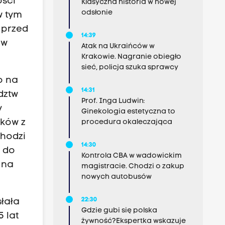
ości
Klasyczna historia w nowej
odsłonie
w tym
 przed
14:39
ów
Atak na Ukraińców w
Krakowie. Nagranie obiegło
sieć, policja szuka sprawcy
o na
14:31
dztw
Prof. Inga Ludwin:
y
Ginekologia estetyczna to
yków z
procedura okaleczająca
Chodzi
14:30
y do
Kontrola CBA w wadowickim
 na
magistracie. Chodzi o zakup
nowych autobusów
22:30
łała
Gdzie gubi się polska
 lat
żywność?Ekspertka wskazuje