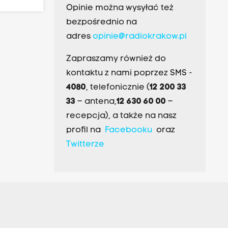
Opinie można wysyłać też
bezpośrednio na
adres
opinie@radiokrakow.pl
Zapraszamy również do
kontaktu z nami poprzez SMS -
4080
, telefonicznie (
12 200 33
33
– antena,
12 630 60 00
–
recepcja), a także na nasz
profil na
Facebooku
oraz
Twitterze