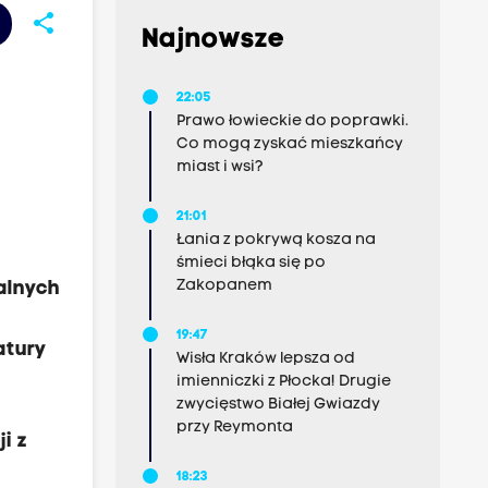
share
Najnowsze
22:05
Prawo łowieckie do poprawki.
Co mogą zyskać mieszkańcy
miast i wsi?
21:01
Łania z pokrywą kosza na
śmieci błąka się po
Zakopanem
alnych
19:47
atury
Wisła Kraków lepsza od
imienniczki z Płocka! Drugie
zwycięstwo Białej Gwiazdy
przy Reymonta
i z
18:23