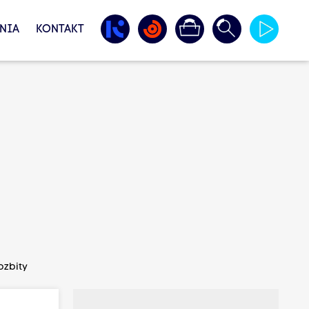
NIA
KONTAKT
ozbity