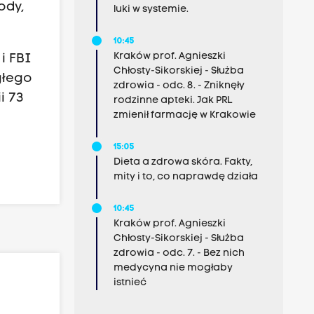
ody,
luki w systemie.
10:45
Kraków prof. Agnieszki
i FBI
Chłosty-Sikorskiej - Służba
głego
zdrowia - odc. 8. - Zniknęły
i 73
rodzinne apteki. Jak PRL
zmienił farmację w Krakowie
15:05
Dieta a zdrowa skóra. Fakty,
mity i to, co naprawdę działa
10:45
Kraków prof. Agnieszki
Chłosty-Sikorskiej - Służba
zdrowia - odc. 7. - Bez nich
medycyna nie mogłaby
istnieć