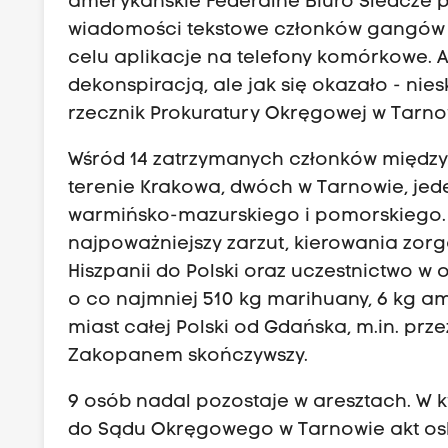
amerykańskie Federalne Biuro Śledcze 
wiadomości tekstowe członków gangów 
celu aplikacje na telefony komórkowe. 
dekonspiracją, ale jak się okazało - ni
rzecznik Prokuratury Okręgowej w Tarnow
Wśród 14 zatrzymanych członków między
terenie Krakowa, dwóch w Tarnowie, jed
warmińsko-mazurskiego i pomorskiego. S
najpoważniejszy zarzut, kierowania zor
Hiszpanii do Polski oraz uczestnictwo w
o co najmniej 510 kg marihuany, 6 kg amf
miast całej Polski od Gdańska, m.in. prz
Zakopanem skończywszy.
9 osób nadal pozostaje w aresztach. W 
do Sądu Okręgowego w Tarnowie akt oskar