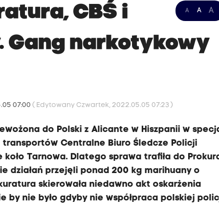
atura, CBŚ i
A
A
A
ły. Gang narkotykowy
.05 07:00
( Edytowany Czwartek, 2022.05.05 07:23 )
ewożona do Polski z Alicante w Hiszpanii w specj
 transportów Centralne Biuro Śledcze Policji
 koło Tarnowa. Dlatego sprawa trafiła do Prokur
ie działań przejęli ponad 200 kg marihuany o
kuratura skierowała niedawno akt oskarżenia
 by nie było gdyby nie współpraca polskiej policj