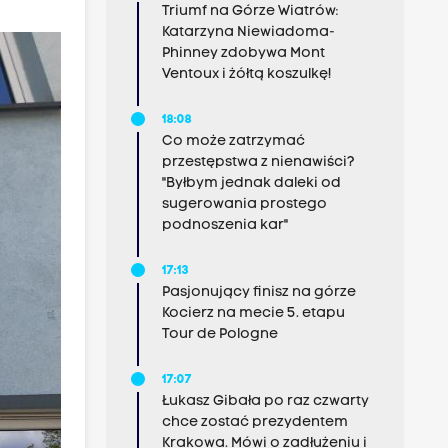
Triumf na Górze Wiatrów:
Katarzyna Niewiadoma-
Phinney zdobywa Mont
Ventoux i żółtą koszulkę!
18:08
Co może zatrzymać
przestępstwa z nienawiści?
"Byłbym jednak daleki od
sugerowania prostego
podnoszenia kar"
17:13
Pasjonujący finisz na górze
Kocierz na mecie 5. etapu
Tour de Pologne
17:07
Łukasz Gibała po raz czwarty
chce zostać prezydentem
Krakowa. Mówi o zadłużeniu i