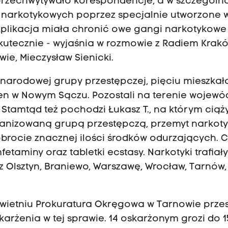
przechwytywało korespondencje, a w szczególn
narkotykowych poprzez specjalnie utworzone 
Aplikacja miała chronić owe gangi narkotykowe
eskutecznie - wyjaśnia w rozmowie z Radiem Krak
ie, Mieczysław Sienicki.
narodowej grupy przestępczej, pięciu mieszkał
en w Nowym Sączu. Pozostali na terenie wojewó
tamtąd też pochodzi Łukasz T., na którym ciąż
ganizowaną grupą przestępczą, przemyt narkot
 obrocie znacznej ilości środków odurzających. 
etaminy oraz tabletki ecstasy. Narkotyki trafiał
ez Olsztyn, Braniewo, Warszawę, Wrocław, Tarnów,
kwietniu Prokuratura Okręgowa w Tarnowie przes
żenia w tej sprawie. 14 oskarżonym grozi do 15