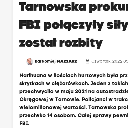
Tarnowska prokur
FBI połączyły si
został rozbity
date_range
Bartłomiej
MAZIARZ
Czwartek, 2022.05
Marihuana w ilościach hurtowych była prz
skrytkach w ciężarówkach. Jeden z takich
przechwyciło w maju 2021 na autostradzie
Okręgowej w Tarnowie. Policjanci w trakc
wielomilionowej wartości. Tarnowska pro
przeciwko 14 osobom. Całej sprawy pewnie
FBI.