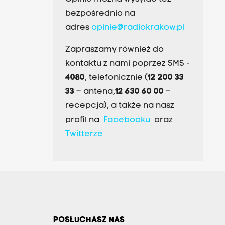
bezpośrednio na
adres
opinie@radiokrakow.pl
Zapraszamy również do
kontaktu z nami poprzez SMS -
4080
, telefonicznie (
12 200 33
33
– antena,
12 630 60 00
–
recepcja), a także na nasz
profil na
Facebooku
oraz
Twitterze
POSŁUCHASZ NAS