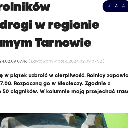
rolników
A
A
A
 drogi w regionie
samym Tarnowie
024.02.09 07:46
( Edytowany Piątek, 2024.02.09 07:52 )
ę w piątek uzbroić w cierpliwość. Rolnicy zapowi
17.00. Rozpoczną go w Niecieczy. Zgodnie z
 50 ciągników. W kolumnie mają przejechać tras