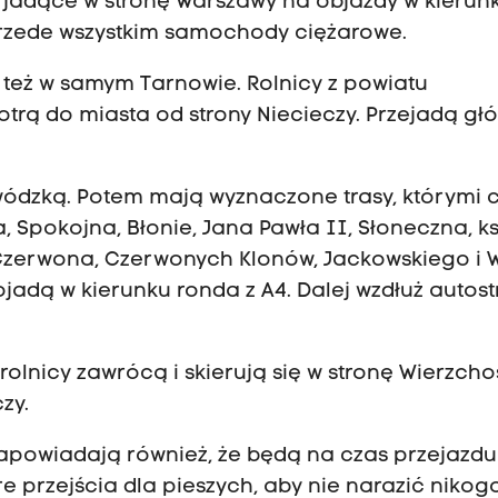
jadące w stronę Warszawy na objazdy w kierun
przede wszystkim samochody ciężarowe.
 też w samym Tarnowie. Rolnicy z powiatu
dotrą do miasta od strony Niecieczy. Przejadą g
ódzką. Potem mają wyznaczone trasy, którymi 
a, Spokojna, Błonie, Jana Pawła II, Słoneczna, k
, Czerwona, Czerwonych Klonów, Jackowskiego i W
jadą w kierunku ronda z A4. Dalej wzdłuż autos
 rolnicy zawrócą i skierują się w stronę Wierzcho
zy.
Zapowiadają również, że będą na czas przejazdu
e przejścia dla pieszych, aby nie narazić nikog