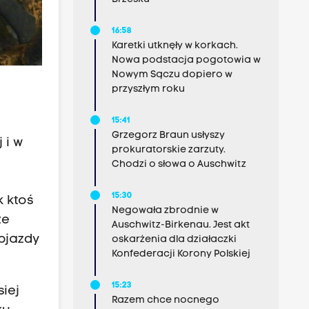
16:58
Karetki utknęły w korkach.
Nowa podstacja pogotowia w
Nowym Sączu dopiero w
przyszłym roku
15:41
Grzegorz Braun usłyszy
 i w
prokuratorskie zarzuty.
Chodzi o słowa o Auschwitz
15:30
 ktoś
Negowała zbrodnie w
że
Auschwitz-Birkenau. Jest akt
bjazdy
oskarżenia dla działaczki
Konfederacji Korony Polskiej
15:23
iej
Razem chce nocnego