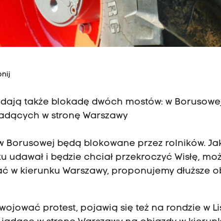
nij
adają także blokadę dwóch mostów: w Borusowej
jadących w stronę Warszawy
 w Borusowej będą blokowane przez rolników. Jak
ku udawał i będzie chciał przekroczyć Wisłę, mo
hać w kierunku Warszawy, proponujemy dłuższe o
.
ojować protest, pojawią się też na rondzie w Lis