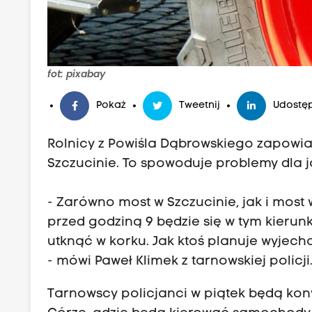
fot: pixabay
Pokaż
Tweetnij
Udostęp
Rolnicy z Powiśla Dąbrowskiego zapowi
Szczucinie. To spowoduje problemy dla 
- Zarówno most w Szczucinie, jak i most
przed godziną 9 będzie się w tym kierun
utknąć w korku. Jak ktoś planuje wyjec
- mówi Paweł Klimek z tarnowskiej policji
Tarnowscy policjanci w piątek będą konw