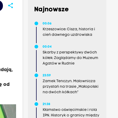
share
Najnowsze
00:06
Krzeszowice: Cisza, historia i
cień dawnego uzdrowiska
00:04
Skarby z perspektywy dwóch
kółek: Zaglądamy do Muzeum
Agatów w Rudnie
adają,
23:59
Zamek Tenczyn. Malownicza
ę od
przystań na trasie „Małopolski
na dwóch kółkach”
21:38
Kłamstwo oświęcimskie i rola
IPN. Historyk o granicy między