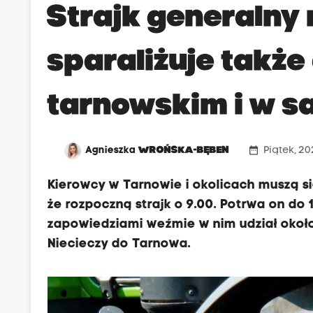
Strajk generalny 
sparaliżuje także
tarnowskim i w 
date_range
Agnieszka
WROŃSKA-BĘBEN
Piątek, 2
Kierowcy w Tarnowie i okolicach muszą si
że rozpoczną strajk o 9.00. Potrwa on do 
zapowiedziami weźmie w nim udział około
Niecieczy do Tarnowa.