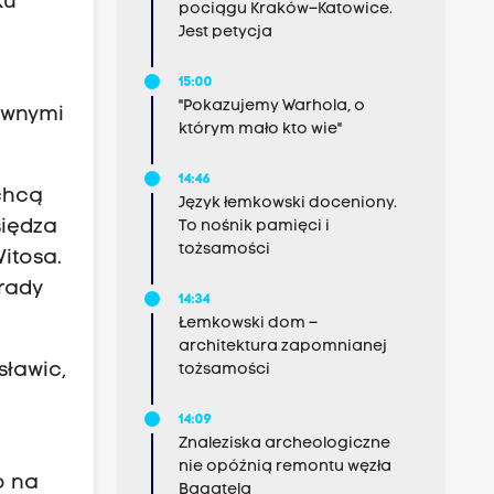
ku
pociągu Kraków–Katowice.
Jest petycja
15:00
"Pokazujemy Warhola, o
łównymi
którym mało kto wie"
14:46
chcą
Język łemkowski doceniony.
siędza
To nośnik pamięci i
tożsamości
itosa.
trady
14:34
Łemkowski dom –
architektura zapomnianej
sławic,
tożsamości
14:09
Znaleziska archeologiczne
nie opóźnią remontu węzła
o na
Bagatela