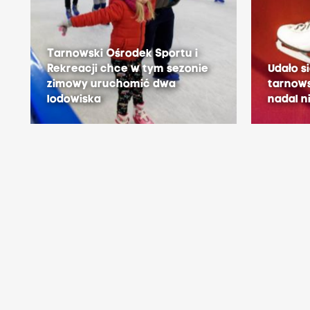
Tarnowski Ośrodek Sportu i
Rekreacji chce w tym sezonie
Udało s
zimowy uruchomić dwa
tarnows
lodowiska
nadal n