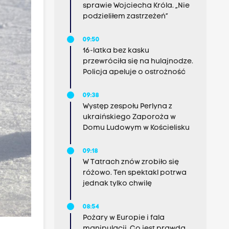
sprawie Wojciecha Króla. „Nie
podzieliłem zastrzeżeń”
09:50
16-latka bez kasku
przewróciła się na hulajnodze.
Policja apeluje o ostrożność
09:38
Występ zespołu Perlyna z
ukraińskiego Zaporoża w
Domu Ludowym w Kościelisku
09:18
W Tatrach znów zrobiło się
różowo. Ten spektakl potrwa
jednak tylko chwilę
08:54
Pożary w Europie i fala
manipulacji. Co jest prawdą,