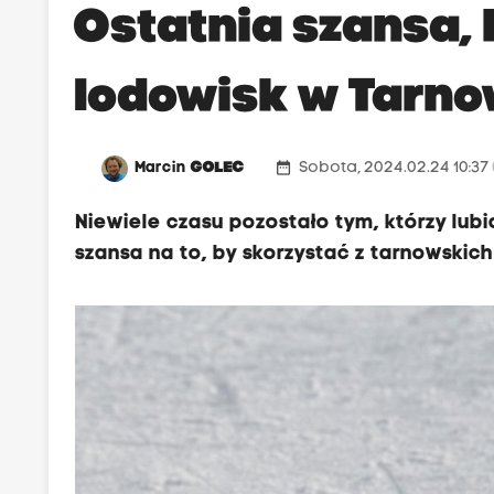
Ostatnia szansa, 
lodowisk w Tarno
date_range
Marcin
GOLEC
Sobota, 2024.02.24 10:37
Niewiele czasu pozostało tym, którzy lubi
szansa na to, by skorzystać z tarnowskic