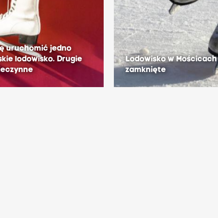
ię uruchomić jedno
kie lodowisko. Drugie
Lodowisko w Mościcach 
ieczynne
zamknięte