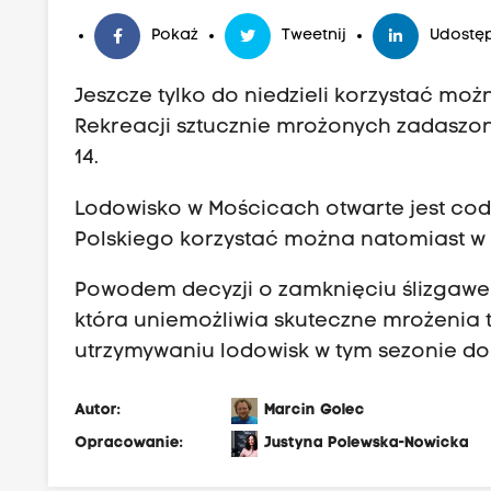
Pokaż
Tweetnij
Udostęp
Jeszcze tylko do niedzieli korzystać mo
Rekreacji sztucznie mrożonych zadaszony
14.
Lodowisko w Mościcach otwarte jest codzi
Polskiego korzystać można natomiast w g
Powodem decyzji o zamknięciu ślizgawek
która uniemożliwia skuteczne mrożenia t
utrzymywaniu lodowisk w tym sezonie do 
Autor:
Marcin Golec
Opracowanie:
Justyna Polewska-Nowicka