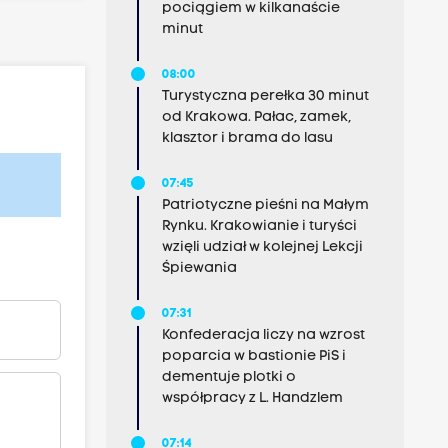
pociągiem w kilkanaście
minut
08:00
Turystyczna perełka 30 minut
od Krakowa. Pałac, zamek,
klasztor i brama do lasu
07:45
Patriotyczne pieśni na Małym
Rynku. Krakowianie i turyści
wzięli udział w kolejnej Lekcji
Śpiewania
07:31
Konfederacja liczy na wzrost
poparcia w bastionie PiS i
dementuje plotki o
współpracy z L. Handzlem
07:14