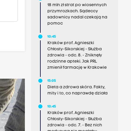
18 mln zł strat po wiosennych
przymrozkach. Sądeccy
sadownicy nadal czekają na
pomoc
10:45
Kraków prof. Agnieszki
Chłosty-Sikorskiej - Służba
zdrowia - odc. 8. - Zniknęły
rodzinne apteki. Jak PRL
zmienił farmację w Krakowie
15:05
Dieta a zdrowa skóra. Fakty,
mity i to, co naprawdę działa
10:45
Kraków prof. Agnieszki
Chłosty-Sikorskiej - Służba
zdrowia - odc. 7. - Bez nich