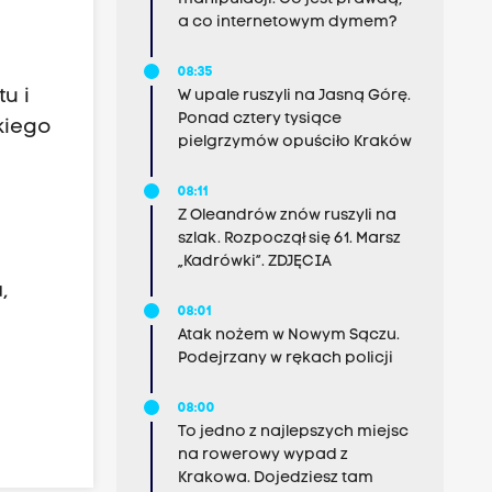
a co internetowym dymem?
08:35
u i
W upale ruszyli na Jasną Górę.
Ponad cztery tysiące
kiego
pielgrzymów opuściło Kraków
08:11
Z Oleandrów znów ruszyli na
szlak. Rozpoczął się 61. Marsz
„Kadrówki”. ZDJĘCIA
,
08:01
Atak nożem w Nowym Sączu.
Podejrzany w rękach policji
08:00
To jedno z najlepszych miejsc
na rowerowy wypad z
Krakowa. Dojedziesz tam