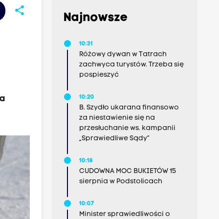
share
Najnowsze
10:31
Różowy dywan w Tatrach
zachwyca turystów. Trzeba się
pospieszyć
ia
10:20
B. Szydło ukarana finansowo
za niestawienie się na
przesłuchanie ws. kampanii
„Sprawiedliwe Sądy”
10:18
CUDOWNA MOC BUKIETÓW 15
sierpnia w Podstolicach
10:07
Minister sprawiedliwości o