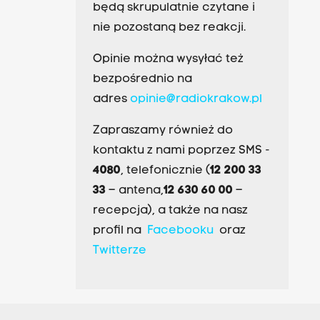
będą skrupulatnie czytane i
nie pozostaną bez reakcji.
Opinie można wysyłać też
bezpośrednio na
adres
opinie@radiokrakow.pl
Zapraszamy również do
kontaktu z nami poprzez SMS -
4080
, telefonicznie (
12 200 33
33
– antena,
12 630 60 00
–
recepcja), a także na nasz
profil na
Facebooku
oraz
Twitterze