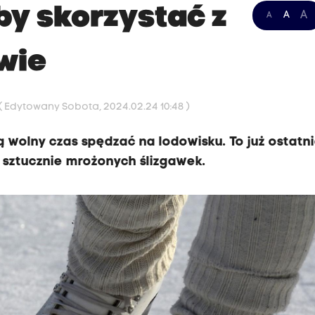
by skorzystać z
A
A
A
wie
( Edytowany Sobota, 2024.02.24 10:48 )
ą wolny czas spędzać na lodowisku. To już ostatn
h sztucznie mrożonych ślizgawek.