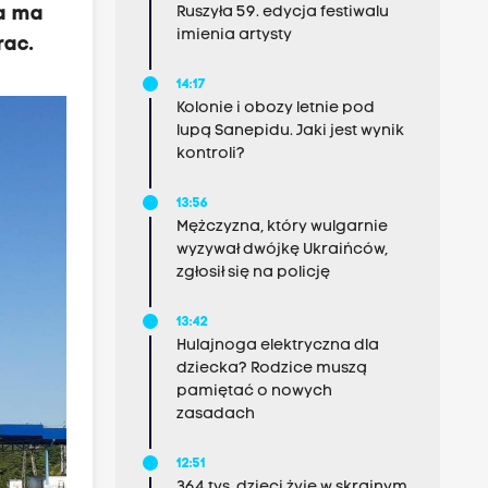
sa ma
Ruszyła 59. edycja festiwalu
imienia artysty
rac.
14:17
Kolonie i obozy letnie pod
lupą Sanepidu. Jaki jest wynik
kontroli?
13:56
Mężczyzna, który wulgarnie
wyzywał dwójkę Ukraińców,
zgłosił się na policję
13:42
Hulajnoga elektryczna dla
dziecka? Rodzice muszą
pamiętać o nowych
zasadach
12:51
364 tys. dzieci żyje w skrajnym