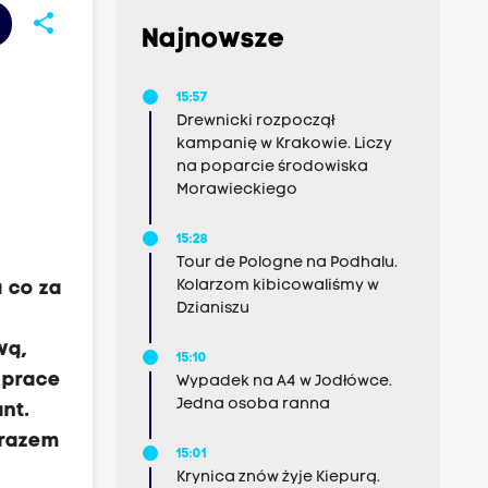
share
Najnowsze
15:57
Drewnicki rozpoczął
kampanię w Krakowie. Liczy
na poparcie środowiska
Morawieckiego
15:28
Tour de Pologne na Podhalu.
Kolarzom kibicowaliśmy w
 co za
Dzianiszu
wą,
15:10
 prace
Wypadek na A4 w Jodłówce.
Jedna osoba ranna
nt.
 razem
15:01
Krynica znów żyje Kiepurą.