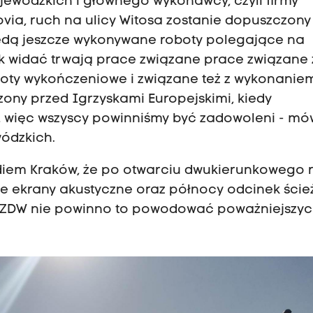
jewódzkich i głównego wykonawcy, czyli firmy
ia, ruch na ulicy Witosa zostanie dopuszczony 
ędą jeszcze wykonywane roboty polegające na
 widać trwają prace związane prace związane 
oty wykończeniowe i związane też z wykonanie
zony przed Igrzyskami Europejskimi, kiedy
, więc wszyscy powinniśmy być zadowoleni - mó
ódzkich.
diem Kraków, że po otwarciu dwukierunkowego 
e ekrany akustyczne oraz północy odcinek ście
a ZDW nie powinno to powodować poważniejszy