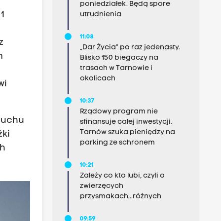
poniedziałek. Będą spore
1
utrudnienia
11:08
z
„Dar Życia” po raz jedenasty.
m
Blisko 150 biegaczy na
trasach w Tarnowie i
okolicach
wi
10:37
Rządowy program nie
ruchu
sfinansuje całej inwestycji.
Tarnów szuka pieniędzy na
żki
parking ze schronem
ch
10:21
Zależy co kto lubi, czyli o
zwierzęcych
przysmakach...różnych
09:59