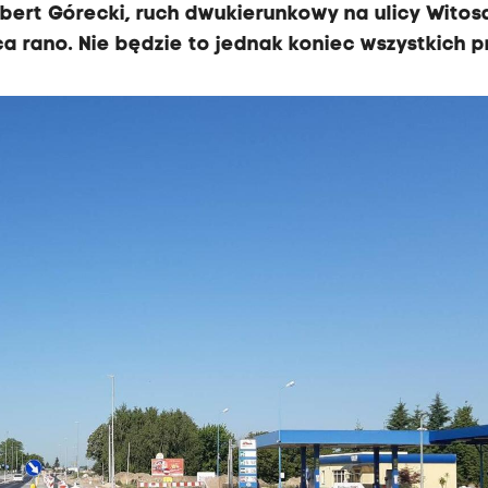
bert Górecki, ruch dwukierunkowy na ulicy Wito
 rano. Nie będzie to jednak koniec wszystkich p