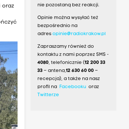
nie pozostaną bez reakcji.
i oraz
Opinie można wysyłać też
ończyć
bezpośrednio na
adres
opinie@radiokrakow.pl
Zapraszamy również do
kontaktu z nami poprzez SMS -
4080
, telefonicznie (
12 200 33
33
– antena,
12 630 60 00
–
recepcja), a także na nasz
profil na
Facebooku
oraz
Twitterze