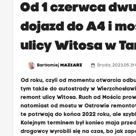
Od 1 czerwca dw
dojazd do A4 i m
ulicy Witosa w T
date_range
Bartłomiej
MAZIARZ
Środa, 2023.05.31
Od roku, czyli od momentu otwarcia odb
tym także do autostrady w Wierzchosławi
remont ulicy Witosa. Ruch od Mościc pro
natomiast od mostu w Ostrowie remonto
te potrwają do końca 2022 roku, ale szybk
Kolejnym terminem był koniec maja przed
drogowcy wyrobili się na czas, bo jak 