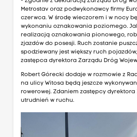
- Zgodnie z deklaracją Zarządu Dróg Wo
Metrostav oraz podwykonawcy firmy Eurov
czerwca. W środę wieczorem i w nocy b
wykonaniu oznakowania poziomego. Jak
realizacją oznakowania pionowego, rob
zjazdów do posesji. Ruch zostanie puszc
spodziewany jest większy ruch pojazdów
zastępca dyrektora Zarządu Dróg Wojew
Robert Górecki dodaje w rozmowie z Ra
na ulicy Witosa będą jeszcze wykonywan
rowerowej. Zdaniem zastępcy dyrektor
utrudnień w ruchu.