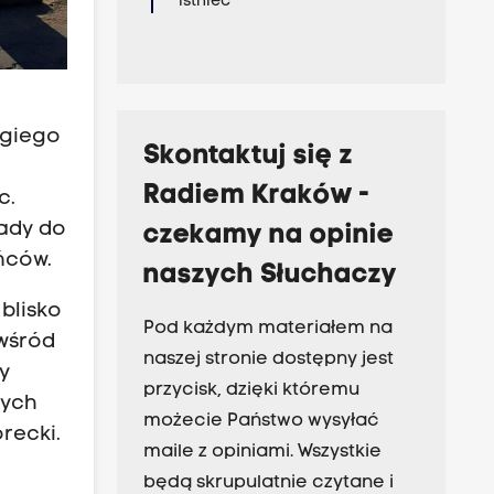
istnieć
ugiego
Skontaktuj się z
Radiem Kraków -
c.
rady do
czekamy na opinie
ńców.
naszych Słuchaczy
blisko
Pod każdym materiałem na
 wśród
naszej stronie dostępny jest
y
przycisk, dzięki któremu
nych
możecie Państwo wysyłać
recki.
maile z opiniami. Wszystkie
będą skrupulatnie czytane i