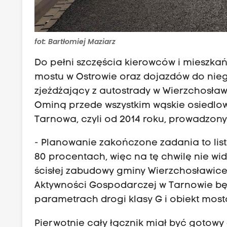
fot: Bartłomiej Maziarz
Do pełni szczęścia kierowców i mieszk
mostu w Ostrowie oraz dojazdów do nie
zjeżdżający z autostrady w Wierzchosławi
Ominą przede wszystkim wąskie osiedlow
Tarnowa, czyli od 2014 roku, prowadzon
- Planowanie zakończone zadania to list
80 procentach, więc na tę chwilę nie w
ścisłej zabudowy gminy Wierzchosławice 
Aktywności Gospodarczej w Tarnowie będ
parametrach drogi klasy G i obiekt most
Pierwotnie cały łącznik miał być gotow