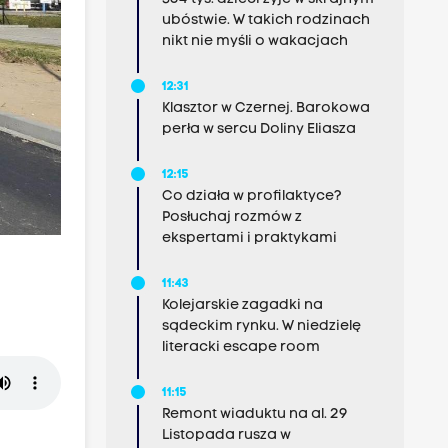
ubóstwie. W takich rodzinach
nikt nie myśli o wakacjach
12:31
Klasztor w Czernej. Barokowa
perła w sercu Doliny Eliasza
12:15
Co działa w profilaktyce?
Posłuchaj rozmów z
ekspertami i praktykami
11:43
Kolejarskie zagadki na
sądeckim rynku. W niedzielę
literacki escape room
11:15
Remont wiaduktu na al. 29
Listopada rusza w