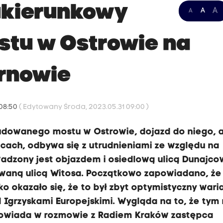
ukierunkowy
A
A
A
ostu w Ostrowie na
arnowie
 08:50
( Edytowany Środa, 2023.05.31 09:00 )
udowanego mostu w Ostrowie, dojazd do niego, a
cach, odbywa się z utrudnieniami ze względu na
wadzony jest objazdem i osiedlową ulicą Dunajco
waną ulicą Witosa. Początkowo zapowiadano, że
o okazało się, że to był zbyt optymistyczny waria
 Igrzyskami Europejskimi. Wygląda na to, że tym
zapowiada w rozmowie z Radiem Kraków zastępca