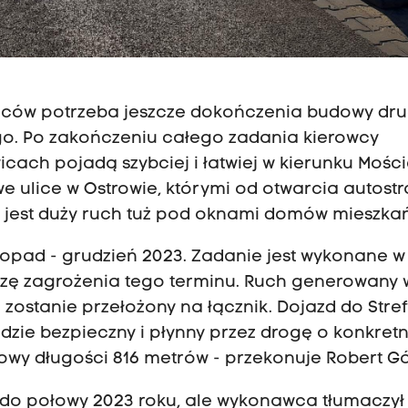
ańców potrzeba jeszcze dokończenia budowy dr
go. Po zakończeniu całego zadania kierowcy
cach pojadą szybciej i łatwiej w kierunku Mości
e ulice w Ostrowie, którymi od otwarcia autost
y jest duży ruch tuż pod oknami domów mieszka
opad - grudzień 2023. Zadanie jest wykonane w 
idzę zagrożenia tego terminu. Ruch generowany
zostanie przełożony na łącznik. Dojazd do Stref
zie bezpieczny i płynny przez drogę o konkret
owy długości 816 metrów - przekonuje Robert Gó
y do połowy 2023 roku, ale wykonawca tłumaczył