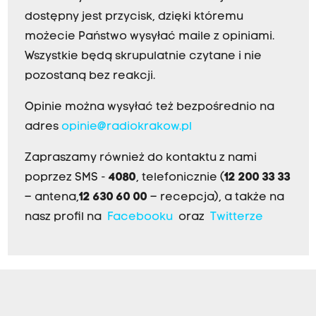
dostępny jest przycisk, dzięki któremu
możecie Państwo wysyłać maile z opiniami.
Wszystkie będą skrupulatnie czytane i nie
pozostaną bez reakcji.
Opinie można wysyłać też bezpośrednio na
adres
opinie@radiokrakow.pl
Zapraszamy również do kontaktu z nami
poprzez SMS -
4080
, telefonicznie (
12 200 33 33
– antena,
12 630 60 00
– recepcja), a także na
nasz profil na
Facebooku
oraz
Twitterze