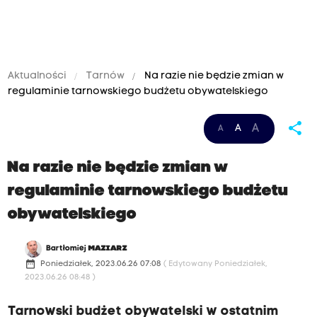
Aktualności
Tarnów
Na razie nie będzie zmian w
regulaminie tarnowskiego budżetu obywatelskiego
share
A
A
A
Na razie nie będzie zmian w
regulaminie tarnowskiego budżetu
obywatelskiego
Bartłomiej
MAZIARZ
date_range
Poniedziałek, 2023.06.26 07:08
( Edytowany Poniedziałek,
2023.06.26 08:48 )
Tarnowski budżet obywatelski w ostatnim