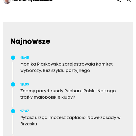
search
share
Bartłomiej
MAZIARZ
Najnowsze
18:45
Monika Piątkowska zarejestrowała komitet
wyborczy. Bez szyldu partyjnego
18:09
Znamy pary 1. rundy Pucharu Polski. Na kogo
trafiły małopolskie kluby?
17:47
Pytasz urząd, możesz zapłacić. Nowe zasady w
Brzesku