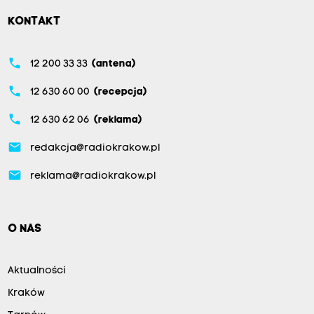
KONTAKT
phone
12 200 33 33
(antena)
phone
12 630 60 00
(recepcja)
phone
12 630 62 06
(reklama)
email
redakcja@radiokrakow.pl
email
reklama@radiokrakow.pl
O NAS
Aktualności
Kraków