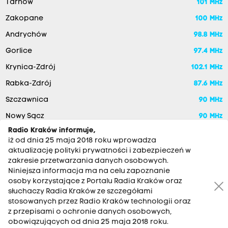
Tarnów
101 MHz
Zakopane
100 MHz
Andrychów
98.8 MHz
Gorlice
97.4 MHz
Krynica-Zdrój
102.1 MHz
Rabka-Zdrój
87.6 MHz
Szczawnica
90 MHz
Nowy Sącz
90 MHz
Radio Kraków informuje,
iż od dnia 25 maja 2018 roku wprowadza
aktualizację polityki prywatności i zabezpieczeń w
zakresie przetwarzania danych osobowych.
Niniejsza informacja ma na celu zapoznanie
osoby korzystające z Portalu Radia Kraków oraz
słuchaczy Radia Kraków ze szczegółami
stosowanych przez Radio Kraków technologii oraz
RADIO KRAKÓW SA. Aleja Juliusza Słowackiego 22, 30-007
z przepisami o ochronie danych osobowych,
Kraków
obowiązujących od dnia 25 maja 2018 roku.