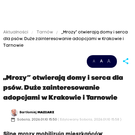
Aktualności
Tarnów
„Mrozy” otwierają domy i serca
dla psów. Duże zainteresowanie adopcjami w Krakowie i
Tarnowie
share
A
A
A
„Mrozy” otwierają domy i serca dla
psów. Duże zainteresowanie
adopcjami w Krakowie i Tarnowie
Bartłomiej
MAZIARZ
date_range
Sobota, 2026.01.10 15:50
( Edytowany Sobota, 2026.01.10 15:58 )
Silne mrozy mobilizują mieszkańców