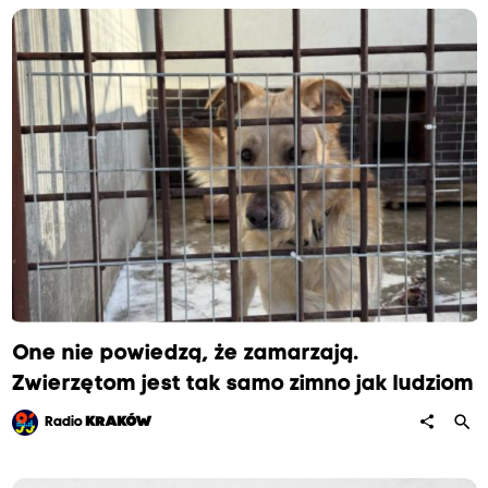
One nie powiedzą, że zamarzają.
Zwierzętom jest tak samo zimno jak ludziom
search
share
Radio
KRAKÓW