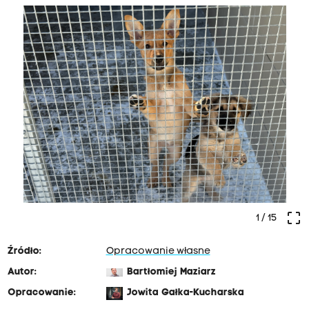
crop_free
1
/ 15
Źródło:
Opracowanie własne
Autor:
Bartłomiej Maziarz
Opracowanie:
Jowita Gałka-Kucharska