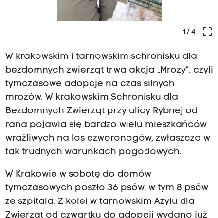
crop_free
1
/ 4
W krakowskim i tarnowskim schronisku dla
bezdomnych zwierząt trwa akcja „Mrozy”, czyli
tymczasowe adopcje na czas silnych
mrozów. W krakowskim Schronisku dla
Bezdomnych Zwierząt przy ulicy Rybnej od
rana pojawia się bardzo wielu mieszkańców
wrażliwych na los czworonogów, zwłaszcza w
tak trudnych warunkach pogodowych.
W Krakowie w sobotę do domów
tymczasowych poszło 36 psów, w tym 8 psów
ze szpitala. Z kolei w tarnowskim Azylu dla
Zwierząt od czwartku do adopcji wydano już