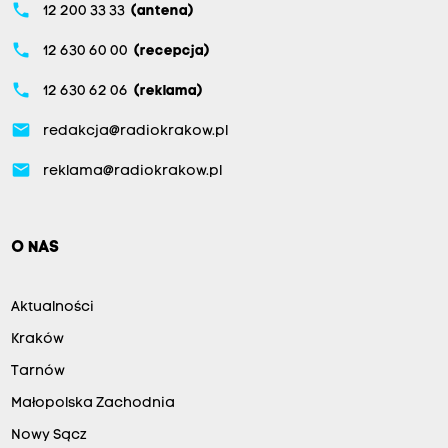
phone
12 200 33 33
(antena)
phone
12 630 60 00
(recepcja)
phone
12 630 62 06
(reklama)
email
redakcja@radiokrakow.pl
email
reklama@radiokrakow.pl
O NAS
Aktualności
Kraków
Tarnów
Małopolska Zachodnia
Nowy Sącz