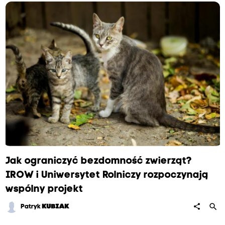
Jak ograniczyć bezdomność zwierząt?
IROW i Uniwersytet Rolniczy rozpoczynają
wspólny projekt
search
share
Patryk
KUBIAK