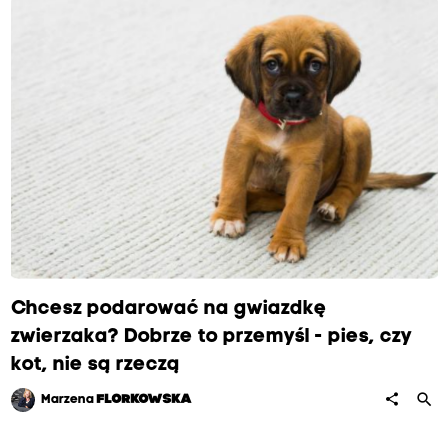
Chcesz podarować na gwiazdkę
zwierzaka? Dobrze to przemyśl - pies, czy
kot, nie są rzeczą
search
share
Marzena
FLORKOWSKA