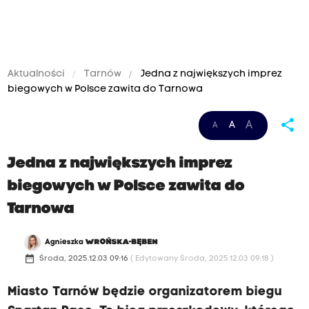
Aktualności
Tarnów
Jedna z największych imprez
biegowych w Polsce zawita do Tarnowa
share
A
A
A
Jedna z największych imprez
biegowych w Polsce zawita do
Tarnowa
Agnieszka
WROŃSKA-BĘBEN
date_range
Środa, 2025.12.03 09:16
( Edytowany Środa, 2025.12.03 09:18 )
Miasto Tarnów będzie organizatorem biegu