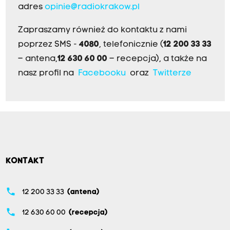
adres
opinie@radiokrakow.pl
Zapraszamy również do kontaktu z nami
poprzez SMS -
4080
, telefonicznie (
12 200 33 33
– antena,
12 630 60 00
– recepcja), a także na
nasz profil na
Facebooku
oraz
Twitterze
KONTAKT
phone
12 200 33 33
(antena)
phone
12 630 60 00
(recepcja)