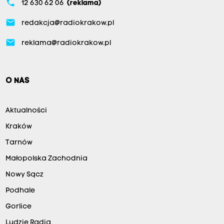
phone
12 630 62 06
(reklama)
email
redakcja@radiokrakow.pl
email
reklama@radiokrakow.pl
O NAS
Aktualności
Kraków
Tarnów
Małopolska Zachodnia
Nowy Sącz
Podhale
Gorlice
Ludzie Radia