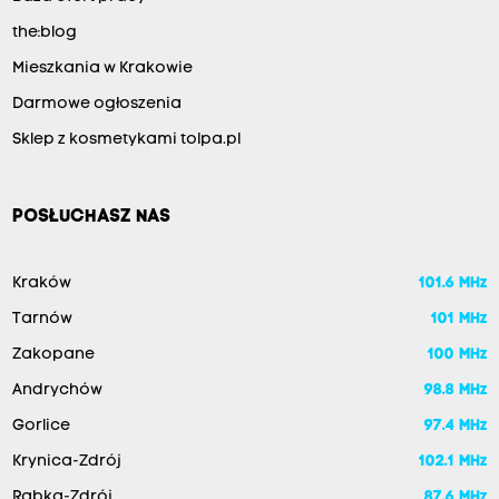
the:blog
Mieszkania w Krakowie
Darmowe ogłoszenia
Sklep z kosmetykami tolpa.pl
POSŁUCHASZ NAS
Kraków
101.6 MHz
Tarnów
101 MHz
Zakopane
100 MHz
Andrychów
98.8 MHz
Gorlice
97.4 MHz
Krynica-Zdrój
102.1 MHz
Rabka-Zdrój
87.6 MHz