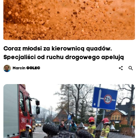
Coraz młodsi za kierownicą quadów.
Specjaliści od ruchu drogowego apelują
search
share
Marcin
GOLEC