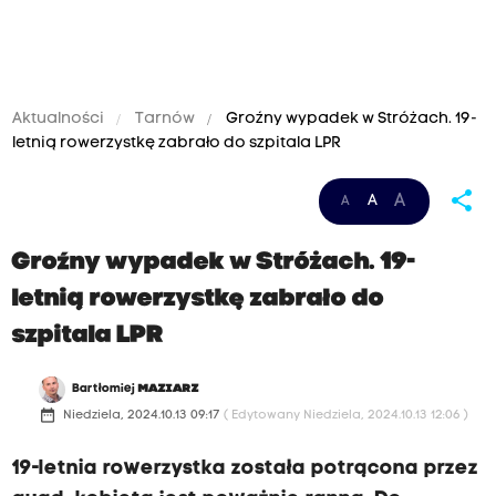
Aktualności
Tarnów
Groźny wypadek w Stróżach. 19-
letnią rowerzystkę zabrało do szpitala LPR
share
A
A
A
Groźny wypadek w Stróżach. 19-
letnią rowerzystkę zabrało do
szpitala LPR
Bartłomiej
MAZIARZ
date_range
Niedziela, 2024.10.13 09:17
( Edytowany Niedziela, 2024.10.13 12:06 )
19-letnia rowerzystka została potrącona przez