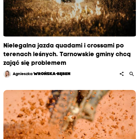
Nielegalna jazda quadami i crossami po
terenach leśnych. Tarnowskie gminy chcą
zająć się problemem
search
share
Agnieszka
WROŃSKA-BĘBEN