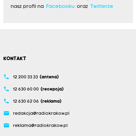
nasz profil na
Facebooku
oraz
Twitterze
KONTAKT
phone
12 200 33 33
(antena)
phone
12 630 60 00
(recepcja)
phone
12 630 62 06
(reklama)
email
redakcja@radiokrakow.pl
email
reklama@radiokrakow.pl