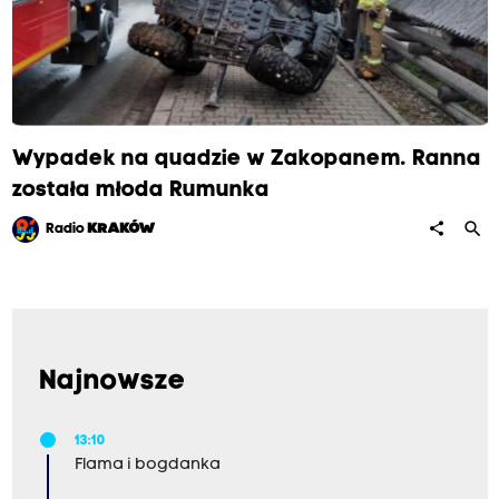
Wypadek na quadzie w Zakopanem. Ranna
została młoda Rumunka
search
share
Radio
KRAKÓW
Najnowsze
13:10
Flama i bogdanka