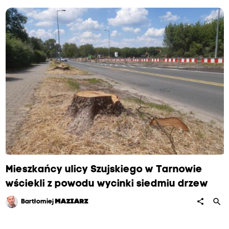
Mieszkańcy ulicy Szujskiego w Tarnowie
wściekli z powodu wycinki siedmiu drzew
search
share
Bartłomiej
MAZIARZ