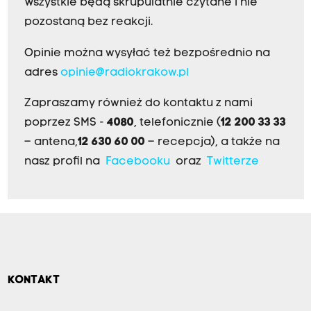
Wszystkie będą skrupulatnie czytane i nie
pozostaną bez reakcji.
Opinie można wysyłać też bezpośrednio na
adres
opinie@radiokrakow.pl
Zapraszamy również do kontaktu z nami
poprzez SMS -
4080
, telefonicznie (
12 200 33 33
– antena,
12 630 60 00
– recepcja), a także na
nasz profil na
Facebooku
oraz
Twitterze
KONTAKT