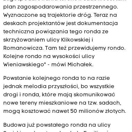
o
plan zagospodarowania przestrzennego.
n
Wyznaczone są trajektorie dróg. Teraz na
a
deskach projektantów jest dokumentacja
S
techniczna powiązania tego ronda ze
z
skrzyżowaniem ulicy Klikowskiej i
u
Romanowicza. Tam też przewidujemy rondo.
j
Kolejne rondo na wysokości ulicy
s
Wieniawskiego" - mówi Michałek.
k
i
Powstanie kolejnego ronda to na razie
e
jednak melodia przyszłości, bo wszystkie
g
drogi i ronda, które mają skomunikować
o
nowe tereny mieszkaniowe na tzw. sadach,
w
mogą kosztować nawet 50 milionów złotych.
T
Budowa już powstałego ronda na ulicy
a