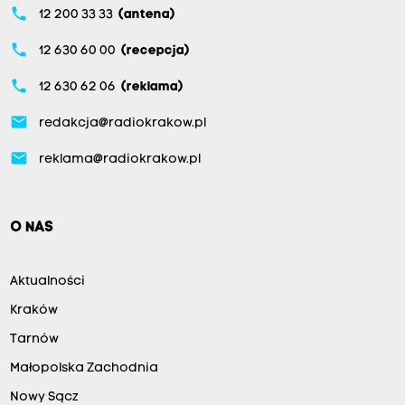
phone
12 200 33 33
(antena)
phone
12 630 60 00
(recepcja)
phone
12 630 62 06
(reklama)
email
redakcja@radiokrakow.pl
email
reklama@radiokrakow.pl
O NAS
Aktualności
Kraków
Tarnów
Małopolska Zachodnia
Nowy Sącz