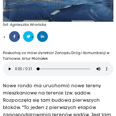
t
e
m
w
fot: Agnieszka Wrońska
y
b
u
d
Posłuchaj co mówi dyrektor Zarządu Dróg i Komunikacji w
Tarnowie, Artur Michałek
o
w
a
ł
Nowe rondo ma uruchomić nowe tereny
r
mieszkaniowe na terenie tzw. sadów.
o
Rozpoczęła się tam budowa pierwszych
n
bloków. "To jeden z pierwszych etapów
d
zagospodarowania terenów sadów. Jest tam