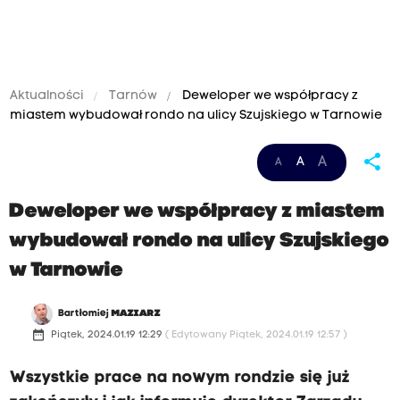
Aktualności
Tarnów
Deweloper we współpracy z
miastem wybudował rondo na ulicy Szujskiego w Tarnowie
D
share
A
A
A
e
w
Deweloper we współpracy z miastem
e
wybudował rondo na ulicy Szujskiego
l
w Tarnowie
o
p
Bartłomiej
MAZIARZ
e
date_range
Piątek, 2024.01.19 12:29
( Edytowany Piątek, 2024.01.19 12:57 )
r
Wszystkie prace na nowym rondzie się już
w