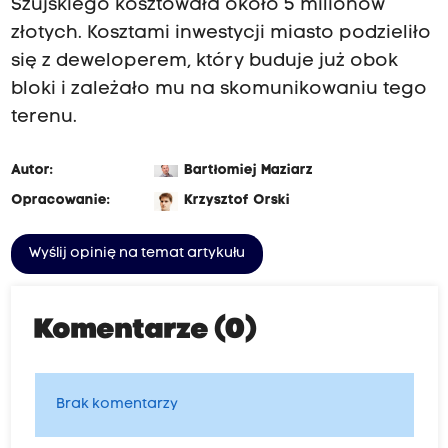
Szujskiego kosztowała około 5 milionów
r
złotych. Kosztami inwestycji miasto podzieliło
n
się z deweloperem, który buduje już obok
o
bloki i zależało mu na skomunikowaniu tego
w
terenu.
i
e
Autor:
Bartłomiej Maziarz
Opracowanie:
Krzysztof Orski
Wyślij opinię na temat artykułu
Komentarze (0)
Brak komentarzy