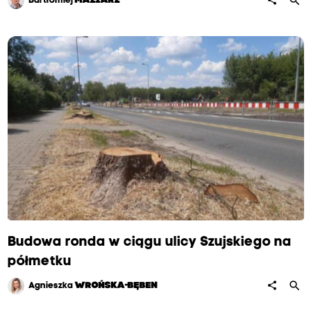
search
share
Bartłomiej
MAZIARZ
Budowa ronda w ciągu ulicy Szujskiego na
półmetku
search
share
Agnieszka
WROŃSKA-BĘBEN