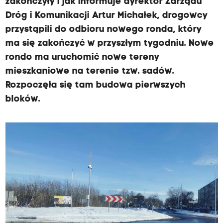
zakończyły i jak informuje dyrektor Zarządu
e
Dróg i Komunikacji Artur Michałek, drogowcy
w
przystąpili do odbioru nowego ronda, który
s
ma się zakończyć w przyszłym tygodniu. Nowe
p
rondo ma uruchomić nowe tereny
ó
mieszkaniowe na terenie tzw. sadów.
ł
Rozpoczęła się tam budowa pierwszych
p
bloków.
r
a
c
y
z
m
i
a
s