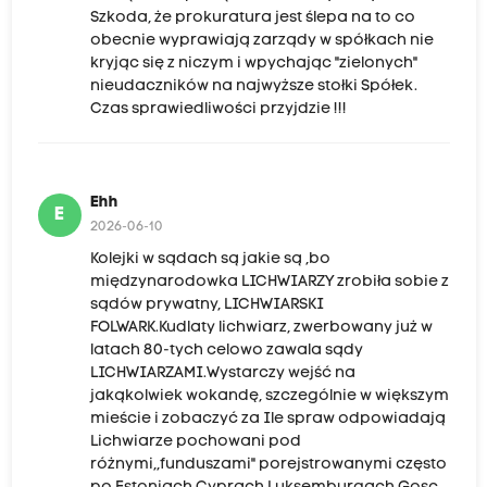
Szkoda, że prokuratura jest ślepa na to co
obecnie wyprawiają zarządy w spółkach nie
kryjąc się z niczym i wpychając "zielonych"
nieudaczników na najwyższe stołki Spółek.
Czas sprawiedliwości przyjdzie !!!
Ehh
E
2026-06-10
Kolejki w sądach są jakie są ,bo
międzynarodowka LICHWIARZY zrobiła sobie z
sądów prywatny, LICHWIARSKI
FOLWARK.Kudlaty lichwiarz, zwerbowany już w
latach 80-tych celowo zawala sądy
LICHWIARZAMI.Wystarczy wejść na
jakąkolwiek wokandę, szczególnie w większym
mieście i zobaczyć za Ile spraw odpowiadają
Lichwiarze pochowani pod
różnymi,,funduszami" porejstrowanymi często