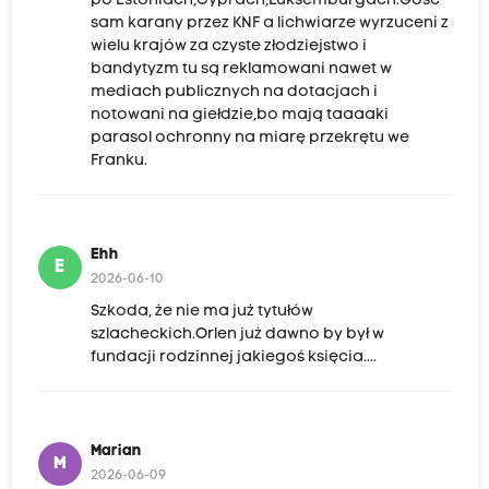
po Estoniach,Cyprach,Luksemburgach.Gosc
sam karany przez KNF a lichwiarze wyrzuceni z
wielu krajów za czyste złodziejstwo i
bandytyzm tu są reklamowani nawet w
mediach publicznych na dotacjach i
notowani na giełdzie,bo mają taaaaki
parasol ochronny na miarę przekrętu we
Franku.
Ehh
E
2026-06-10
Szkoda, że nie ma już tytułów
szlacheckich.Orlen już dawno by był w
fundacji rodzinnej jakiegoś księcia....
Marian
M
2026-06-09