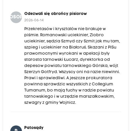
Odezwali się obrońcy pisiorow
OSOP
2026-06-14
Przekretasów i krysztalów nie brakuje w
piśmie. Romanowski uciekinier, Ziobro
uciekinier, sędzia Szmyd czy Szmit jak mu tam,
szpieg i uciekinier na Białoruś. Skazani z PiSu
prawomocnymi wyrokani w apelacji byly
starosta tarnowski Łucarz, dyrektorka od
depesow powiatu tarnowskiego Górska, wójt
Szerzyn Gotfryd. Wszyscy oni na razie niewinni.
Prawi i sprawiedliwi. A jeszcze prokuratora
powinna sprawdzic wszystkich z Collegium
Tumanum, bo mają fuchy w radzie powiatu
tarnowskiego i w urzędzie marszałkowskim,
szwagry z gminy Wojnicz.
Patosądy