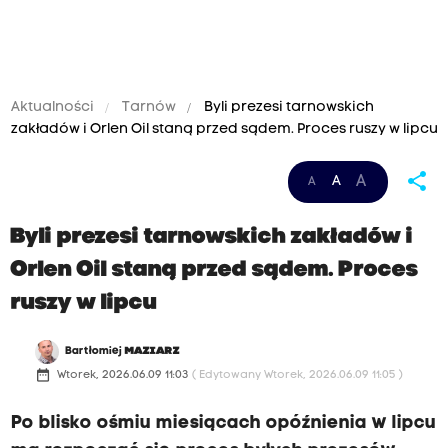
Aktualności
Tarnów
Byli prezesi tarnowskich
zakładów i Orlen Oil staną przed sądem. Proces ruszy w lipcu
share
A
A
A
Byli prezesi tarnowskich zakładów i
Orlen Oil staną przed sądem. Proces
ruszy w lipcu
Bartłomiej
MAZIARZ
date_range
Wtorek, 2026.06.09 11:03
( Edytowany Wtorek, 2026.06.09 11:05 )
Po blisko ośmiu miesiącach opóźnienia w lipcu