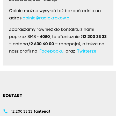
Opinie można wysyłać też bezpośrednio na
adres
opinie@radiokrakow.pl
Zapraszamy również do kontaktu z nami
poprzez SMS -
4080
, telefonicznie (
12 200 33 33
– antena,
12 630 60 00
– recepcja), a także na
nasz profil na
Facebooku
oraz
Twitterze
KONTAKT
phone
12 200 33 33
(antena)