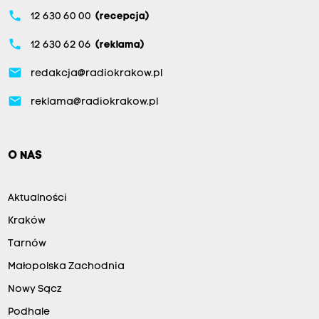
phone
12 630 60 00
(recepcja)
phone
12 630 62 06
(reklama)
email
redakcja@radiokrakow.pl
email
reklama@radiokrakow.pl
O NAS
Aktualności
Kraków
Tarnów
Małopolska Zachodnia
Nowy Sącz
Podhale