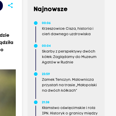
share
Najnowsze
00:06
Krzeszowice: Cisza, historia i
cień dawnego uzdrowiska
dzie
ądziła
00:04
po
Skarby z perspektywy dwóch
kółek: Zaglądamy do Muzeum
Agatów w Rudnie
23:59
Zamek Tenczyn. Malownicza
przystań na trasie „Małopolski
na dwóch kółkach”
21:38
Kłamstwo oświęcimskie i rola
IPN. Historyk o granicy między