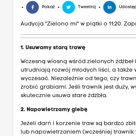
Pokaż
Tweetnij
Udostęp
Audycja "Zielono mi" w piątki o 11:20. Z
1. Usuwamy starą trawę
Wczesną wiosną wśród zielonych źdźbeł ła
utrudniają rozwój młodych liści, a takż
wyczesać. Niezależnie od tego, czy trawni
zrobić grabiami. Jeśli trawnik jest duży,
skutecznie usuwa stare źdźbła.
2. Napowietrzamy glebę
Jeżeli darń i korzenie traw są bardzo z
lub napowietrzaniem (wcześniej trawni