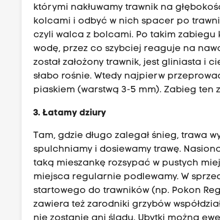
którymi nakłuwamy trawnik na głębokość 
kolcami i odbyć w nich spacer po trawnik
czyli walca z bolcami. Po takim zabiegu 
wodę, przez co szybciej reaguje na nawo
został założony trawnik, jest gliniasta i 
słabo rośnie. Wtedy najpierw przeprow
piaskiem (warstwą 3-5 mm). Zabieg ten 
3. Łatamy dziury
Tam, gdzie długo zalegał śnieg, trawa 
spulchniamy i dosiewamy trawę. Nasiona 
taką mieszankę rozsypać w pustych miej
miejsca regularnie podlewamy. W sprzed
startowego do trawników (np. Pokon Reg
zawiera też zarodniki grzybów współdzia
nie zostanie ani śladu. Ubytki można ew