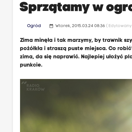
Sprzątamy w ogro
date_range
Ogród
Wtorek, 2015.03.24 08:36
( Edytowany 
Zima minęła i tak marzymy, by trawnik s
pożółkła i straszą puste miejsca. Co robi
zima, da się naprawić. Najlepiej ułożyć pl
punkcie.