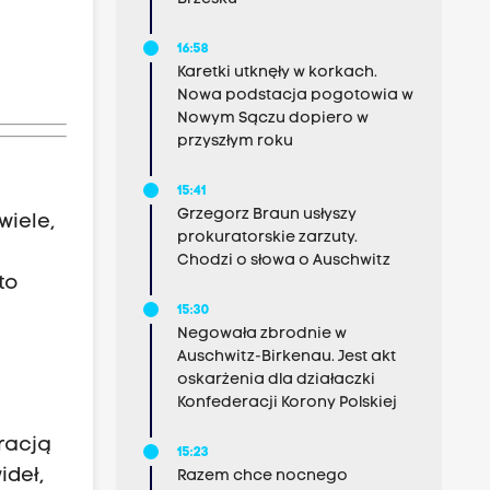
16:58
Karetki utknęły w korkach.
Nowa podstacja pogotowia w
Nowym Sączu dopiero w
przyszłym roku
15:41
Grzegorz Braun usłyszy
wiele,
prokuratorskie zarzuty.
Chodzi o słowa o Auschwitz
to
15:30
Negowała zbrodnie w
Auschwitz-Birkenau. Jest akt
oskarżenia dla działaczki
Konfederacji Korony Polskiej
racją
15:23
deł,
Razem chce nocnego