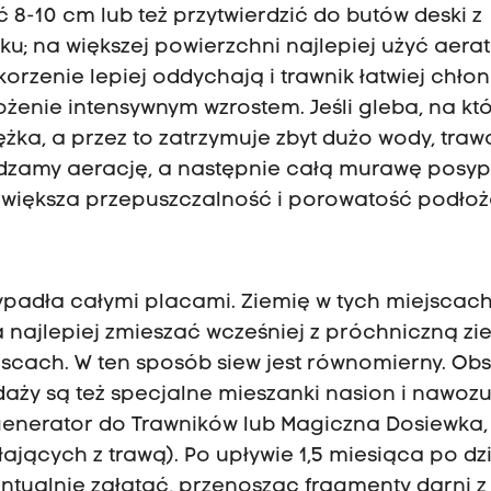
8-10 cm lub też przytwierdzić do butów deski z
u; na większej powierzchni najlepiej użyć aerat
korzenie lepiej oddychają i trawnik łatwiej chłon
żenie intensywnym wzrostem. Jeśli gleba, na któ
ciężka, a przez to zatrzymuje zbyt dużo wody, traw
adzamy aerację, a następnie całą murawę posy
zwiększa przepuszczalność i porowatość podłoż
wypadła całymi placami. Ziemię w tych miejscac
najlepiej zmieszać wcześniej z próchniczną zie
scach. W ten sposób siew jest równomierny. Ob
aży są też specjalne mieszanki nasion i nawoz
enerator do Trawników lub Magiczna Dosiewka,
łających z trawą). Po upływie 1,5 miesiąca po dz
entualnie załatać, przenosząc fragmenty darni z