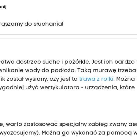
nij
apraszamy do słuchania!
two dostrzec suche i pożółkłe. Jest ich bardzo 
e wnikanie wody do podłoża. Taką murawę trzeba
k został wysiany, czy jest to
trawa z rolki
. Można 
 wygodniej użyć wertykulatora - urządzenia, które
bite, warto zastosować specjalny zabieg zwany ae
k wyczesujemy). Można go wykonać za pomocą wi