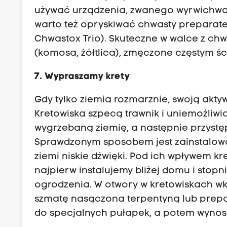
używać urządzenia, zwanego wyrwichwast
warto też opryskiwać chwasty preparatem
Chwastox Trio). Skuteczne w walce z chwa
(komosa, żółtlica), zmęczone częstym śc
7. Wypraszamy krety
Gdy tylko ziemia rozmarznie, swoją akt
Kretowiska szpecą trawnik i uniemożliw
wygrzebaną ziemię, a następnie przystę
Sprawdzonym sposobem jest zainstalowan
ziemi niskie dźwięki. Pod ich wpływem k
najpierw instalujemy bliżej domu i stop
ogrodzenia. W otwory w kretowiskach w
szmatę nasączona terpentyną lub prepa
do specjalnych pułapek, a potem wynos