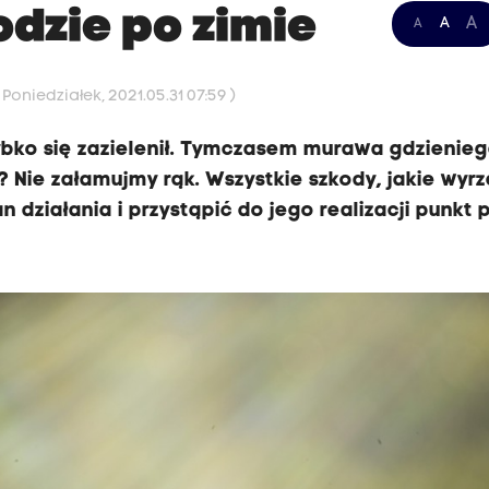
dzie po zimie
A
A
A
Poniedziałek, 2021.05.31 07:59 )
zybko się zazielenił. Tymczasem murawa gdzienieg
ć? Nie załamujmy rąk. Wszystkie szkody, jakie wyrz
an działania i przystąpić do jego realizacji punkt 