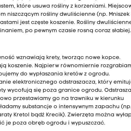
em, które usuwa rośliny z korzeniami. Miejsco
 niszczącym rośliny dwuliścienne (np. Mniszek 
stami jest częste koszenie. Rośliny dwuliścienn
inaniem, po pewnym czasie rosną coraz słabiej
ywność wznawiają krety, tworząc nowe kopce.
iają koszenie. Najpierw równomiernie rozgrabia
pujemy do wypłaszania kretów z ogrodu.
ie elektronicznego odstraszacza, który emitu
rety wycofują się poza granice ogrodu. Odstrasz
niowo przestawiamy go na trawniku w kierunku
kładamy substancje o intensywnym zapachu (np
raty Kretol bądź Krecik). Zwierzęta można wył
ić je poza obręb ogrodu i wypuszczać.