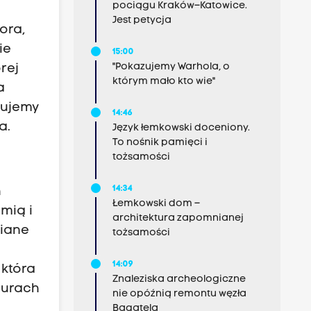
pociągu Kraków–Katowice.
Jest petycja
ora,
ie
15:00
"Pokazujemy Warhola, o
rej
którym mało kto wie"
a
pujemy
14:46
a.
Język łemkowski doceniony.
To nośnik pamięci i
tożsamości
14:34
h
Łemkowski dom –
mią i
architektura zapomnianej
siane
tożsamości
u
14:09
 która
Znaleziska archeologiczne
iurach
nie opóźnią remontu węzła
Bagatela