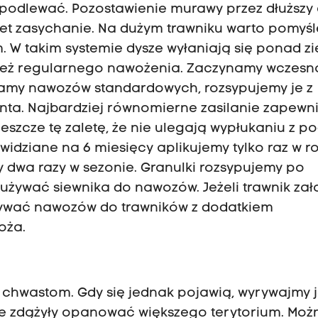
ą podlewać. Pozostawienie murawy przez dłuższy
wet zasychanie. Na dużym trawniku warto pomyśl
W takim systemie dysze wyłaniają się ponad z
 też regularnego nawożenia. Zaczynamy wczesn
używamy nawozów standardowych, rozsypujemy je z
nta. Najbardziej równomierne zasilanie zapewn
eszcze tę zaletę, że nie ulegają wypłukaniu z p
widziane na 6 miesięcy aplikujemy tylko raz w r
my dwa razy w sezonie. Granulki rozsypujemy po
 używać siewnika do nawozów. Jeżeli trawnik za
 używać nawozów do trawników z dodatkiem
oża.
 chwastom. Gdy się jednak pojawią, wyrywajmy j
ie zdążyły opanować większego terytorium. Moż