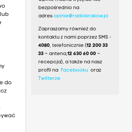
wo
bezpośrednio na
lub
adres
opinie@radiokrakow.pl
e
Zapraszamy również do
.
kontaktu z nami poprzez SMS -
4080
, telefonicznie (
12 200 33
33
– antena,
12 630 60 00
–
recepcja), a także na nasz
my
profil na
Facebooku
oraz
Twitterze
je do
acz
.
apywać