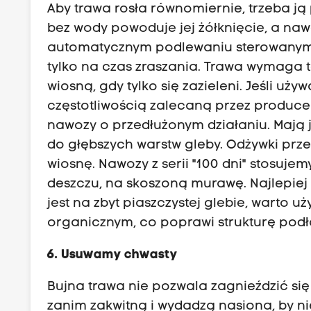
Aby trawa rosła równomiernie, trzeba j
bez wody powoduje jej żółknięcie, a na
automatycznym podlewaniu sterowanym. 
tylko na czas zraszania. Trawa wymaga
wiosną, gdy tylko się zazieleni. Jeśli 
częstotliwością zalecaną przez produce
nawozy o przedłużonym działaniu. Mają j
do głębszych warstw gleby. Odżywki prze
wiosnę. Nawozy z serii "100 dni" stosuje
deszczu, na skoszoną murawę. Najlepiej
jest na zbyt piaszczystej glebie, warto
organicznym, co poprawi strukturę podł
6. Usuwamy chwasty
Bujna trawa nie pozwala zagnieździć się
zanim zakwitną i wydadzą nasiona, by n