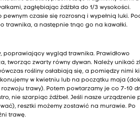
łkami, zagłębiając źdźbła do 1/3 wysokości.
 pewnym czasie się rozrosną i wypełnią luki. P
 trawnika, a następnie tnąc go na kawałki.
y, poprawiający wygląd trawnika. Prawidłowo
a, tworząc zwarty równy dywan. Należy unikać z
wówczas rośliny osłabiają się, a pomiędzy nimi k
ykonujemy w kwietniu lub na początku maja (do
 rozwoju trawy). Potem powtarzamy je co 7-10 d
o, nie szarpiąc źdźbeł. Jeśli nasze urządzenie p
ować), resztki możemy zostawić na murawie. Po
ni trawę.