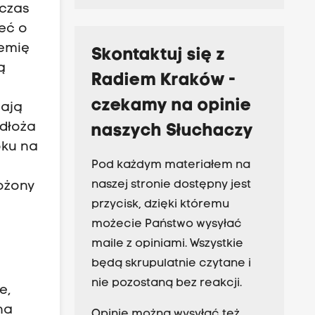
 czas
eć o
iemię
Skontaktuj się z
ą
Radiem Kraków -
czekamy na opinie
iają
odłoża
naszych Słuchaczy
oku na
Pod każdym materiałem na
naszej stronie dostępny jest
łożony
przycisk, dzięki któremu
możecie Państwo wysyłać
maile z opiniami. Wszystkie
będą skrupulatnie czytane i
nie pozostaną bez reakcji.
e,
na
Opinie można wysyłać też