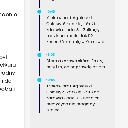
10:45
odobnie
Kraków prof. Agnieszki
Chłosty-Sikorskiej - Służba
zdrowia - odc. 8. - Zniknęły
rodzinne apteki. Jak PRL
zmienił farmację w Krakowie
15:05
byt
Dieta a zdrowa skóra. Fakty,
iełkują
mity i to, co naprawdę działa
kładny
10:45
ni do
Kraków prof. Agnieszki
otrafi
Chłosty-Sikorskiej - Służba
zdrowia - odc. 7. - Bez nich
medycyna nie mogłaby
istnieć